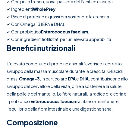
Con pollo fresco, uova, passera del Pacifico e aringa.
Ingredienti
WholePrey
.
Ricco di proteine e grassi per sostenere la crescita.
Con Omega-3 (EPA e DHA).
Con probiotico
Enterococcus faecium
.
Con ingredienti liofilizzati per un’elevata appetibilità.
Benefici nutrizionali
L’elevato contenuto di proteine animali favorisce il corretto
sviluppo della massa muscolare durante la crescita. Gli acidi
grassi
Omega-3
, in particolare
EPA
e
DHA
, contribuiscono allo
sviluppo del cervello e della vista, oltre a sostenere la salute
della pelle e del mantello. Le fibre naturali, la radice di cicoria e
il probiotico
Enterococcus faecium
aiutano a mantenere
l’equilibrio della flora intestinale e una digestione sana.
Composizione