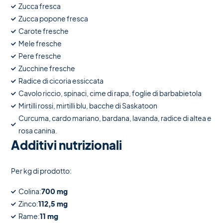
Zucca fresca
Zucca popone fresca
Carote fresche
Mele fresche
Pere fresche
Zucchine fresche
Radice di cicoria essiccata
Cavolo riccio, spinaci, cime di rapa, foglie di barbabietola
Mirtilli rossi, mirtilli blu, bacche di Saskatoon
Curcuma, cardo mariano, bardana, lavanda, radice di altea e
rosa canina.
Additivi nutrizionali
Per kg di prodotto:
Colina:
700 mg
Zinco:
112,5 mg
Rame:
11 mg