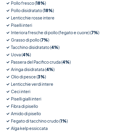
Pollo fresco (
18%
)
Pollo disidratato (
18%
)
Lenticchie rosse intere
Piselli interi
Interiora fresche di pollo (fegato e cuore) (
7%
)
Grasso di pollo (
7%
)
Tacchino disidratato (
4%
)
Uova (
4%
)
Passera del Pacifico cruda (
4%
)
Aringa disidratata (
4%
)
Olio di pesce (
3%
)
Lenticchie verdi intere
Ceci interi
Piselli gialli interi
Fibra di pisello
Amido di pisello
Fegato di tacchino crudo (
1%
)
Alga kelp essiccata