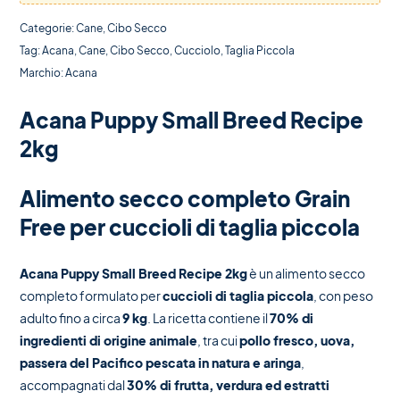
Categorie:
Cane
,
Cibo Secco
Tag:
Acana
,
Cane
,
Cibo Secco
,
Cucciolo
,
Taglia Piccola
Marchio:
Acana
Acana Puppy Small Breed Recipe
2kg
Alimento secco completo Grain
Free per cuccioli di taglia piccola
Acana Puppy Small Breed Recipe 2kg
è un alimento secco
completo formulato per
cuccioli di taglia piccola
, con peso
adulto fino a circa
9 kg
. La ricetta contiene il
70% di
ingredienti di origine animale
, tra cui
pollo fresco, uova,
passera del Pacifico pescata in natura e aringa
,
accompagnati dal
30% di frutta, verdura ed estratti