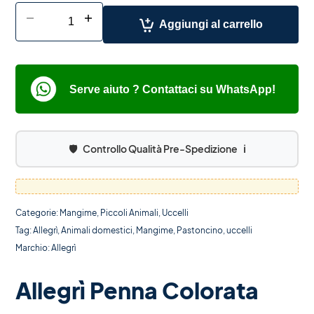
-
+
Aggiungi al carrello
Serve aiuto ? Contattaci su WhatsApp!
🛡️
Controllo Qualità Pre-Spedizione
ℹ️
Categorie:
Mangime
,
Piccoli Animali
,
Uccelli
Tag:
Allegrì
,
Animali domestici
,
Mangime
,
Pastoncino
,
uccelli
Marchio:
Allegrì
Allegrì Penna Colorata