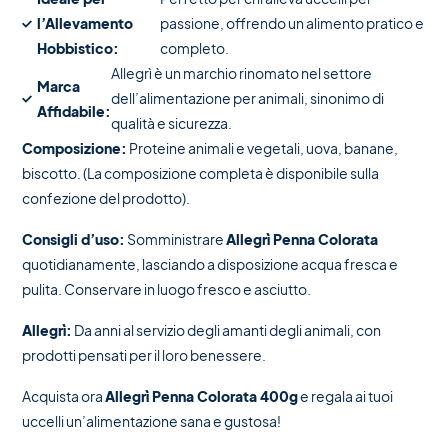
l’Allevamento
passione, offrendo un alimento pratico e
Hobbistico:
completo.
Allegrì è un marchio rinomato nel settore
Marca
dell’alimentazione per animali, sinonimo di
Affidabile:
qualità e sicurezza.
Composizione:
Proteine animali e vegetali, uova, banane,
biscotto. (La composizione completa è disponibile sulla
confezione del prodotto).
Consigli d’uso:
Somministrare
Allegrì Penna Colorata
quotidianamente, lasciando a disposizione acqua fresca e
pulita. Conservare in luogo fresco e asciutto.
Allegrì:
Da anni al servizio degli amanti degli animali, con
prodotti pensati per il loro benessere.
Acquista ora
Allegrì Penna Colorata 400g
e regala ai tuoi
uccelli un’alimentazione sana e gustosa!