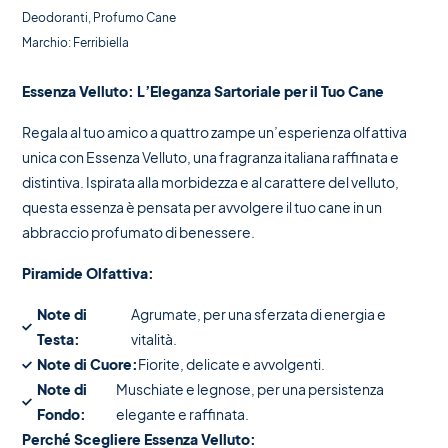
Deodoranti
,
Profumo Cane
Marchio:
Ferribiella
Essenza Velluto: L’Eleganza Sartoriale per il Tuo Cane
Regala al tuo amico a quattro zampe un’esperienza olfattiva
unica con Essenza Velluto, una fragranza italiana raffinata e
distintiva. Ispirata alla morbidezza e al carattere del velluto,
questa essenza è pensata per avvolgere il tuo cane in un
abbraccio profumato di benessere.
Piramide Olfattiva:
Note di
Agrumate, per una sferzata di energia e
Testa:
vitalità.
Note di Cuore:
Fiorite, delicate e avvolgenti.
Note di
Muschiate e legnose, per una persistenza
Fondo:
elegante e raffinata.
Perché Scegliere Essenza Velluto: