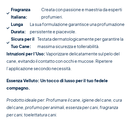
Fragranza
Creata con passione e maestria da esperti
Italiana:
profumieri.
Lunga
La sua formulazione garantisce una profumazione
Durata:
persistente e piacevole.
Sicura per il
Testata dermatologicamente per garantire la
Tuo Cane:
massima sicurezza e tollerabilità.
Istruzioni per l’Uso:
Vaporizzare delicatamente sul pelo del
cane, evitando il contatto con occhi e mucose. Ripetere
l’applicazione secondo necessità.
Essenza Velluto: Un tocco di lusso per il tuo fedele
compagno.
Prodotto ideale per: Profumare il cane, igiene del cane, cura
del cane, profumo per animali, essenza per cani, fragranza
per cani, toelettatura cani.