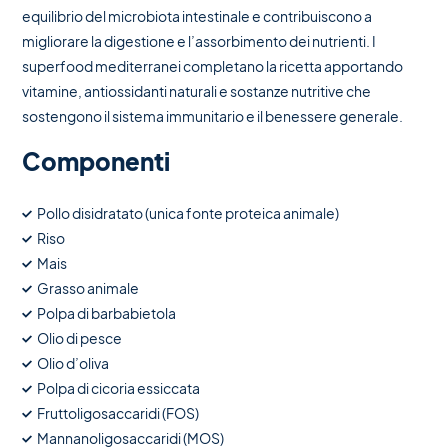
equilibrio del microbiota intestinale e contribuiscono a
migliorare la digestione e l’assorbimento dei nutrienti. I
superfood mediterranei completano la ricetta apportando
vitamine, antiossidanti naturali e sostanze nutritive che
sostengono il sistema immunitario e il benessere generale.
Componenti
Pollo disidratato (unica fonte proteica animale)
Riso
Mais
Grasso animale
Polpa di barbabietola
Olio di pesce
Olio d’oliva
Polpa di cicoria essiccata
Fruttoligosaccaridi (FOS)
Mannanoligosaccaridi (MOS)