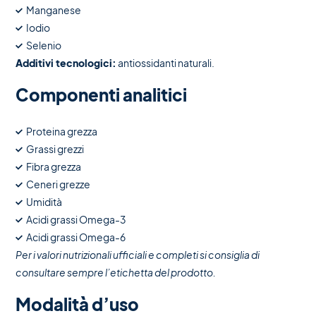
Manganese
Iodio
Selenio
Additivi tecnologici:
antiossidanti naturali.
Componenti analitici
Proteina grezza
Grassi grezzi
Fibra grezza
Ceneri grezze
Umidità
Acidi grassi Omega-3
Acidi grassi Omega-6
Per i valori nutrizionali ufficiali e completi si consiglia di
consultare sempre l’etichetta del prodotto.
Modalità d’uso