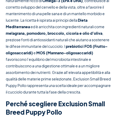
naturalmente ricco di
Omega-3 (EPA e DHA)
, contribuisce al
corretto sviluppo del cervello e della vista, oltre a favorire il
mantenimento di una pelle sana e di un mantello morbido e
lucente. La ricetta è ispirata ai principi della
Dieta
Mediterranea
ed è arricchita con ingredienti naturali come
melagrana, pomodoro, broccolo, cicoria e olio d’oliva
,
preziose fonti di antiossidanti naturali che aiutano a sostenere
le difese immunitarie del cucciolo. I
prebiotici FOS (Frutto-
oligosaccaridi)
e
MOS (Mannano-oligosaccaridi)
favoriscono l’equilibrio del microbiota intestinale e
contribuiscono a una digestione ottimale e a un migliore
assorbimento dei nutrienti. Grazie all’elevata appetibilità e alla
qualità delle materie prime selezionate, Exclusion Small Breed
Puppy Pollo rappresenta una scelta ideale per accompagnare
il cucciolo durante tutta la fase della crescita.
Perché scegliere Exclusion Small
Breed Puppy Pollo