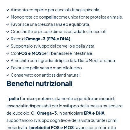
Alimento completo per cuccioli di taglia piccola.
Monoproteico con
pollo
come unica fonte proteica animale.
Favorisce una crescita sana ed equilibrata.
Crocchette di piccole dimensioni adatte ai cuccioli.
Ricco di
Omega-3 (EPA e DHA)
.
Supporta lo sviluppo del cervello e della vista.
Con
FOS e MOS
per il benessere intestinale.
Arricchito con ingredienti tipici della Dieta Mediterranea.
Favorisce pelle sana e mantello lucido.
Conservato con antiossidanti naturali.
Benefici nutrizionali
Il
pollo
fornisce proteine altamente digeribili e aminoacidi
essenziali indispensabili per lo sviluppo della massa muscolare
del cucciolo. Gli
Omega-3
, in particolare
EPA e DHA
,
supportano lo sviluppo cognitivo e della vista durante i primi
mesi di vita. I
prebiotici FOS e MOS
favoriscono il corretto