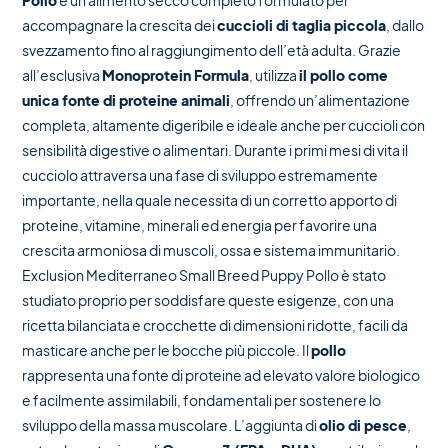
Pollo
è un alimento secco completo formulato per
accompagnare la crescita dei
cuccioli di taglia piccola
, dallo
svezzamento fino al raggiungimento dell’età adulta. Grazie
all’esclusiva
Monoprotein Formula
, utilizza
il pollo come
unica fonte di proteine animali
, offrendo un’alimentazione
completa, altamente digeribile e ideale anche per cuccioli con
sensibilità digestive o alimentari. Durante i primi mesi di vita il
cucciolo attraversa una fase di sviluppo estremamente
importante, nella quale necessita di un corretto apporto di
proteine, vitamine, minerali ed energia per favorire una
crescita armoniosa di muscoli, ossa e sistema immunitario.
Exclusion Mediterraneo Small Breed Puppy Pollo è stato
studiato proprio per soddisfare queste esigenze, con una
ricetta bilanciata e crocchette di dimensioni ridotte, facili da
masticare anche per le bocche più piccole. Il
pollo
rappresenta una fonte di proteine ad elevato valore biologico
e facilmente assimilabili, fondamentali per sostenere lo
sviluppo della massa muscolare. L’aggiunta di
olio di pesce
,