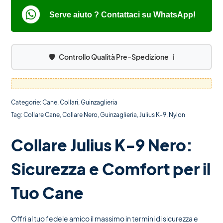
Serve aiuto ? Contattaci su WhatsApp!
🛡️
Controllo Qualità Pre-Spedizione
ℹ️
Categorie:
Cane
,
Collari
,
Guinzaglieria
Tag:
Collare Cane
,
Collare Nero
,
Guinzaglieria
,
Julius K-9
,
Nylon
Collare Julius K-9 Nero:
Sicurezza e Comfort per il
Tuo Cane
Offri al tuo fedele amico il massimo in termini di sicurezza e