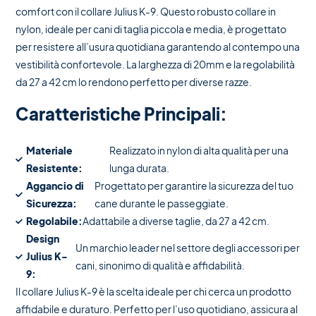
comfort con il collare Julius K-9. Questo robusto collare in
nylon, ideale per cani di taglia piccola e media, è progettato
per resistere all’usura quotidiana garantendo al contempo una
vestibilità confortevole. La larghezza di 20mm e la regolabilità
da 27 a 42 cm lo rendono perfetto per diverse razze.
Caratteristiche Principali:
Materiale
Realizzato in nylon di alta qualità per una
Resistente:
lunga durata.
Aggancio di
Progettato per garantire la sicurezza del tuo
Sicurezza:
cane durante le passeggiate.
Regolabile:
Adattabile a diverse taglie, da 27 a 42 cm.
Design
Un marchio leader nel settore degli accessori per
Julius K-
cani, sinonimo di qualità e affidabilità.
9:
Il collare Julius K-9 è la scelta ideale per chi cerca un prodotto
affidabile e duraturo. Perfetto per l’uso quotidiano, assicura al