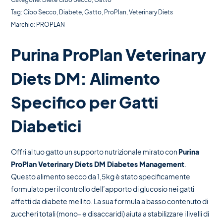
Tag:
Cibo Secco
,
Diabete
,
Gatto
,
ProPlan
,
Veterinary Diets
Marchio:
PROPLAN
Purina ProPlan Veterinary
Diets DM: Alimento
Specifico per Gatti
Diabetici
Offri al tuo gatto un supporto nutrizionale mirato con
Purina
ProPlan Veterinary Diets DM Diabetes Management
.
Questo alimento secco da 1,5kg è stato specificamente
formulato per il controllo dell’apporto di glucosio nei gatti
affetti da diabete mellito. La sua formula a basso contenuto di
zuccheri totali (mono- e disaccaridi) aiuta a stabilizzare i livelli di