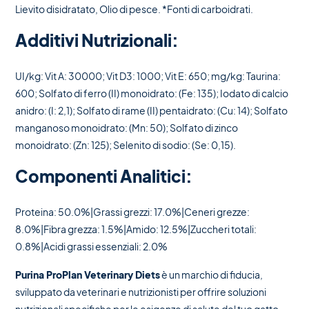
Lievito disidratato, Olio di pesce. *Fonti di carboidrati.
Additivi Nutrizionali:
UI/kg: Vit A: 30000; Vit D3: 1000; Vit E: 650; mg/kg: Taurina:
600; Solfato di ferro (II) monoidrato: (Fe: 135); Iodato di calcio
anidro: (I: 2,1); Solfato di rame (II) pentaidrato: (Cu: 14); Solfato
manganoso monoidrato: (Mn: 50); Solfato di zinco
monoidrato: (Zn: 125); Selenito di sodio: (Se: 0,15).
Componenti Analitici:
Proteina: 50.0%|Grassi grezzi: 17.0%|Ceneri grezze:
8.0%|Fibra grezza: 1.5%|Amido: 12.5%|Zuccheri totali:
0.8%|Acidi grassi essenziali: 2.0%
Purina ProPlan Veterinary Diets
è un marchio di fiducia,
sviluppato da veterinari e nutrizionisti per offrire soluzioni