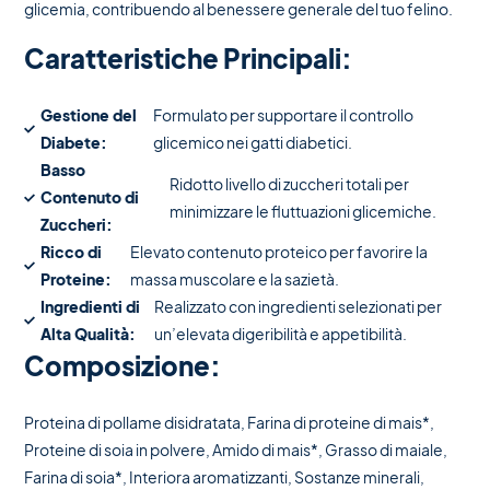
glicemia, contribuendo al benessere generale del tuo felino.
Caratteristiche Principali:
Gestione del
Formulato per supportare il controllo
Diabete:
glicemico nei gatti diabetici.
Basso
Ridotto livello di zuccheri totali per
Contenuto di
minimizzare le fluttuazioni glicemiche.
Zuccheri:
Ricco di
Elevato contenuto proteico per favorire la
Proteine:
massa muscolare e la sazietà.
Ingredienti di
Realizzato con ingredienti selezionati per
Alta Qualità:
un’elevata digeribilità e appetibilità.
Composizione:
Proteina di pollame disidratata, Farina di proteine di mais*,
Proteine di soia in polvere, Amido di mais*, Grasso di maiale,
Farina di soia*, Interiora aromatizzanti, Sostanze minerali,