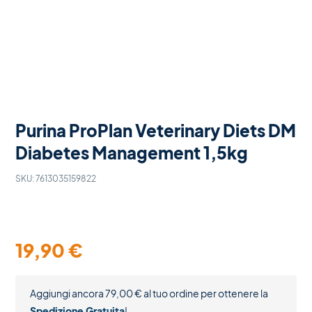
Purina ProPlan Veterinary Diets DM
Diabetes Management 1,5kg
SKU:
7613035159822
19,90
€
Aggiungi ancora
79,00
€
al tuo ordine per ottenere la
Spedizione Gratuita
!