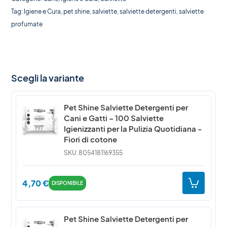
Tag:
Igiene e Cura
,
pet shine
,
salviette
,
salviette detergenti
,
salviette
profumate
Scegli la variante
Pet Shine Salviette Detergenti per
Cani e Gatti – 100 Salviette
Igienizzanti per la Pulizia Quotidiana -
Fiori di cotone
SKU: 8054181169355
4,70
€
DISPONIBILE
Pet Shine Salviette Detergenti per