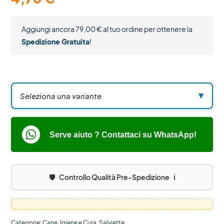
Aggiungi ancora
79,00
€
al tuo ordine per ottenere la
Spedizione Gratuita
!
Seleziona una variante
▼
Serve aiuto ? Contattaci su WhatsApp!
🛡️
Controllo Qualità Pre-Spedizione
ℹ️
Categorie:
Cane
,
Igiene e Cura
,
Salviette