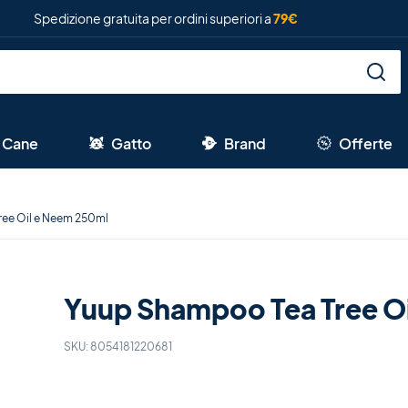
Spedizione gratuita per ordini superiori a
79€
Cane
Gatto
Brand
Offerte
ree Oil e Neem 250ml
Yuup Shampoo Tea Tree O
SKU:
8054181220681