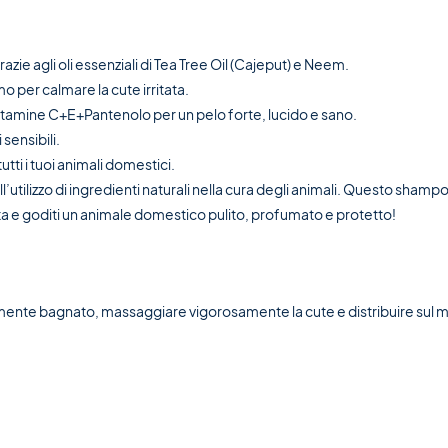
razie agli oli essenziali di Tea Tree Oil (Cajeput) e Neem.
mo per calmare la cute irritata.
tamine C+E+Pantenolo per un pelo forte, lucido e sano.
 sensibili.
utti i tuoi animali domestici.
l’utilizzo di ingredienti naturali nella cura degli animali. Questo shampo
ta e goditi un animale domestico pulito, profumato e protetto!
temente bagnato, massaggiare vigorosamente la cute e distribuire su