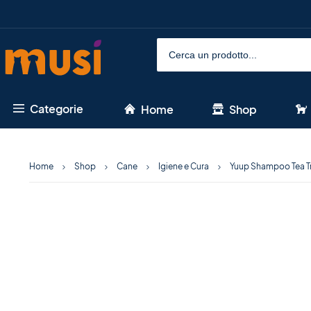
Categorie
Home
Shop
Home
Shop
Cane
Igiene e Cura
Yuup Shampoo Tea T