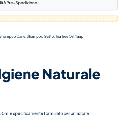
lità Pre-Spedizione
ℹ️
Shampoo Cane
,
Shampoo Gatto
,
Tea Tree Oil
,
Yuup
Igiene Naturale
50ml è specificamente formulato per un’azione