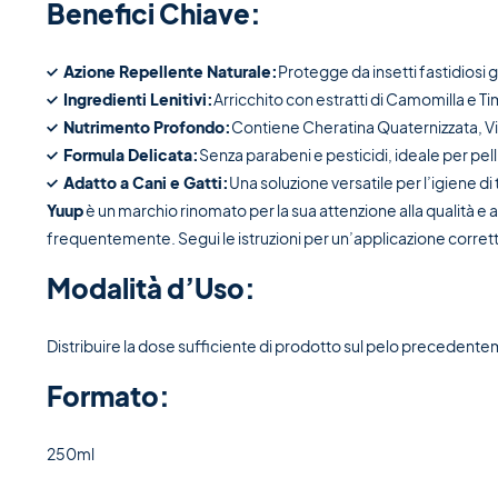
Benefici Chiave:
Azione Repellente Naturale:
Protegge da insetti fastidiosi g
Ingredienti Lenitivi:
Arricchito con estratti di Camomilla e Ti
Nutrimento Profondo:
Contiene Cheratina Quaternizzata, Vi
Formula Delicata:
Senza parabeni e pesticidi, ideale per pelli
Adatto a Cani e Gatti:
Una soluzione versatile per l’igiene di t
Yuup
è un marchio rinomato per la sua attenzione alla qualità e al
frequentemente. Segui le istruzioni per un’applicazione corret
Modalità d’Uso:
Distribuire la dose sufficiente di prodotto sul pelo preceden
Formato:
250ml