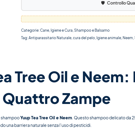
🛡️
Controllo Qua
Categorie:
Cane
,
Igiene e Cura
,
Shampoo e Balsamo
Tag:
Antiparassitario Naturale
,
cura del pelo
,
Igiene animale
,
Neem
,
 Tree Oil e Neem: 
 a Quattro Zampe
 lo shampoo
Yuup Tea Tree Oil e Neem
. Questo shampoo delicato da 2
o una barriera naturale senza l’uso di pesticidi.