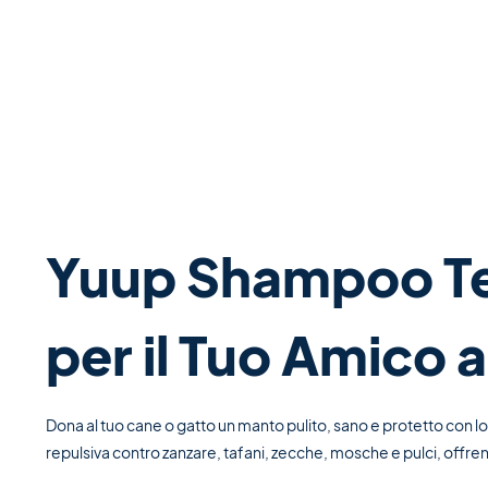
Yuup Shampoo Tea
per il Tuo Amico
Dona al tuo cane o gatto un manto pulito, sano e protetto con
repulsiva contro zanzare, tafani, zecche, mosche e pulci, offrend