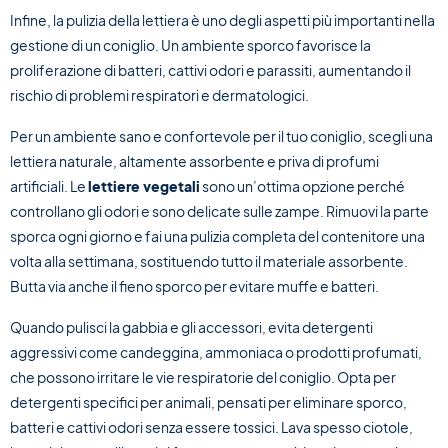
Infine, la pulizia della lettiera è uno degli aspetti più importanti nella
gestione di un coniglio. Un ambiente sporco favorisce la
proliferazione di batteri, cattivi odori e parassiti, aumentando il
rischio di problemi respiratori e dermatologici.
Per un ambiente sano e confortevole per il tuo coniglio, scegli una
lettiera naturale, altamente assorbente e priva di profumi
artificiali. Le
lettiere vegetali
sono un’ottima opzione perché
controllano gli odori e sono delicate sulle zampe. Rimuovi la parte
sporca ogni giorno e fai una pulizia completa del contenitore una
volta alla settimana, sostituendo tutto il materiale assorbente.
Butta via anche il fieno sporco per evitare muffe e batteri.
Quando pulisci la gabbia e gli accessori, evita detergenti
aggressivi come candeggina, ammoniaca o prodotti profumati,
che possono irritare le vie respiratorie del coniglio. Opta per
detergenti specifici per animali, pensati per eliminare sporco,
batteri e cattivi odori senza essere tossici. Lava spesso ciotole,