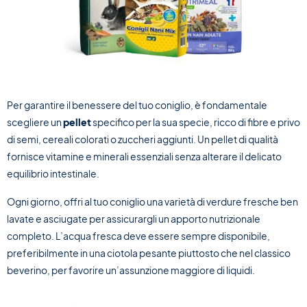
Per garantire il benessere del tuo coniglio, è fondamentale
scegliere un
pellet
specifico per la sua specie, ricco di fibre e privo
di semi, cereali colorati o zuccheri aggiunti. Un pellet di qualità
fornisce vitamine e minerali essenziali senza alterare il delicato
equilibrio intestinale.
Ogni giorno, offri al tuo coniglio una varietà di verdure fresche ben
lavate e asciugate per assicurargli un apporto nutrizionale
completo. L’acqua fresca deve essere sempre disponibile,
preferibilmente in una ciotola pesante piuttosto che nel classico
beverino, per favorire un’assunzione maggiore di liquidi.