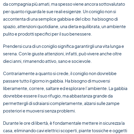
da compagnia più amati, ma spesso viene ancora sottovalutato
per quanto riguarda le sue reali esigenze. Un coniglio non si
accontenta di una semplice gabbia e del cibo: ha bisogno di
spazio, attenzioni quotidiane, una dieta equilibrata, un ambiente
pulito e prodotti specifici per il suo benessere.
Prendersi cura di un coniglio significa garantirgli una vita lunga e
serena. Con le giuste attenzioni, infatti, può vivere anche oltre
dieci anni, rimanendo attivo, sano e socievole.
Contrariamente a quanto si crede, il coniglio non dovrebbe
passare tutto il giorno in gabbia. Ha bisogno di muoversi
liberamente, correre, saltare ed esplorare l’ambiente. La gabbia
dovrebbe essere il suo rifugio, ma abbastanza grande da
permettergli di sdraiarsi completamente, alzarsi sulle zampe
posteriori e muoversi senza problemi.
Durante le ore di libertà, è fondamentale mettere in sicurezza la
casa, eliminando cavi elettrici scoperti, piante tossiche e oggetti