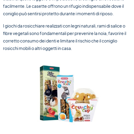
facilmente. Le casette offrono un rifugio indispensabile dove il
coniglio può sentirsi protetto durante i momenti di riposo.
I giochi da rosicchiare realizzati con legni naturali, rami di salice o
fibre vegetali sono fondamentali per prevenire la noia, favorire il
corretto consumo dei denti e limitare il rischio che il coniglio
rosicchi mobili o altri oggetti in casa.