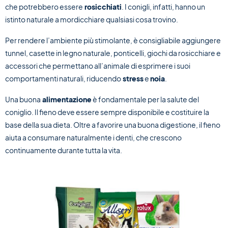
che potrebbero essere
rosicchiati
. I conigli, infatti, hanno un
istinto naturale a mordicchiare qualsiasi cosa trovino.
Per rendere l’ambiente più stimolante, è consigliabile aggiungere
tunnel, casette in legno naturale, ponticelli, giochi da rosicchiare e
accessori che permettano all’animale di esprimere i suoi
comportamenti naturali, riducendo
stress
e
noia
.
Una buona
alimentazione
è fondamentale per la salute del
coniglio. Il fieno deve essere sempre disponibile e costituire la
base della sua dieta. Oltre a favorire una buona digestione, il fieno
aiuta a consumare naturalmente i denti, che crescono
continuamente durante tutta la vita.