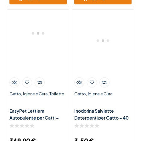
Gatto
Igiene e Cura
Toilette
Gatto
Igiene e Cura
EasyPet Lettiera
Inodorina Salviette
Autopulente per Gatti –
Detergenti per Gatto – 40
Toilette Automatica Smart
Salviette Igienizzanti e
con Pulizia Automatica
Delicate
349,90
€
3,50
€