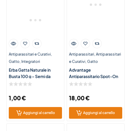
Antiparassitari e Curativi
Antiparassitari
Antiparassitari
Gatto
Integratori
e Curativi
Gatto
Erba Gatta Naturale in
Advantage
Busta 100 g – Semi da
Antiparassitario Spot-On
Coltivare per il Benessere
per Gatti oltre 4 kg – 4
Digestivo del Gatto
Pipette da 0,4 ml contro le
Pulci
1,00
€
18,00
€
Aggiungi al carrello
Aggiungi al carrello