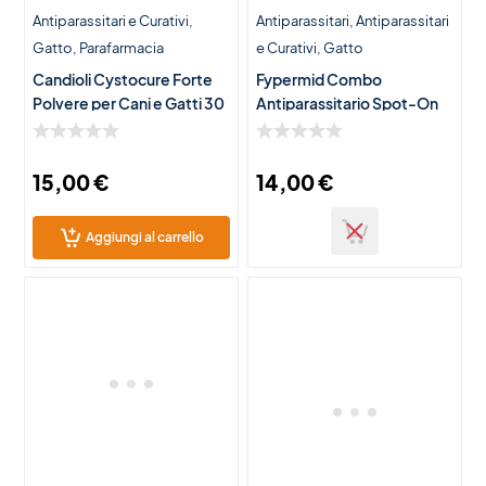
Antiparassitari e Curativi
Antiparassitari
Antiparassitari
Gatto
Parafarmacia
e Curativi
Gatto
Candioli Cystocure Forte
Fypermid Combo
Polvere per Cani e Gatti 30
Antiparassitario Spot-On
g – Supporto al Benessere
per Gatti – 3 Pipette contro
delle Vie Urinarie con Glu
Pulci, Zecche e Pidocchi
15,00
€
14,00
€
Aggiungi al carrello