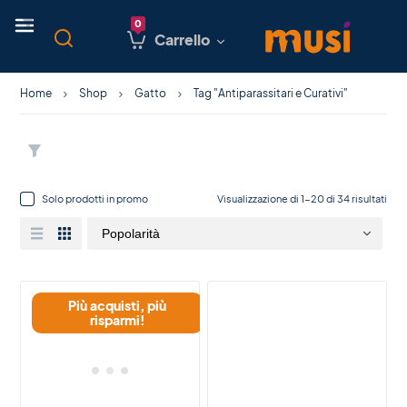
Carrello
Home
Shop
Gatto
Tag "Antiparassitari e Curativi"
Solo prodotti in promo
Visualizzazione di 1-20 di 34 risultati
Più acquisti, più
risparmi!