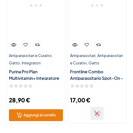
Antiparassitari e Curativi
Antiparassitari
Antiparassitari
Gatto
Integratori
e Curativi
Gatto
Purina Pro Plan
Frontline Combo
Multivitamin+ Integratore
Antiparassitario Spot-On –
Multivitaminico per Gatti
3 Pipette contro Pulci,
60 g – Supporto a Vitalità e
Zecche e Pidocchi
Benesser
28,90
€
17,00
€
Aggiungi al carrello