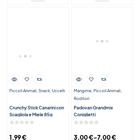
Piccoli Animali
Snack
Uccelli
Mangime
Piccoli Animali
Roditori
Crunchy Stick Canarini con
Padovan Grandmix
Scagliola e Miele 85g
Coniglietti
1,99
€
3,00
€
-
7,00
€