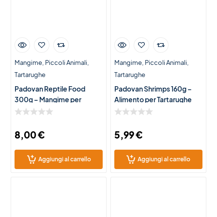
Mangime
Piccoli Animali
Mangime
Piccoli Animali
Tartarughe
Tartarughe
Padovan Reptile Food
Padovan Shrimps 160g –
300g – Mangime per
Alimento per Tartarughe
Tartarughe e Rettili Erbivori
d’Acqua Dolce
8,00
€
5,99
€
Aggiungi al carrello
Aggiungi al carrello