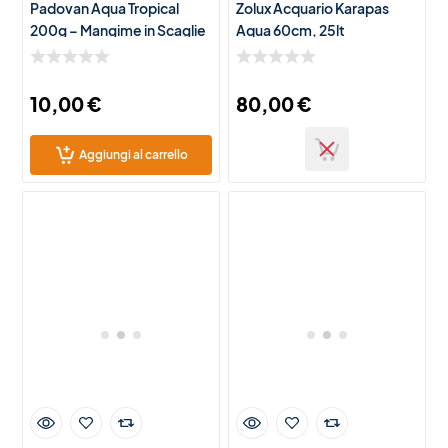
Padovan Aqua Tropical
Zolux Acquario Karapas
200g – Mangime in Scaglie
Aqua 60cm, 25lt
per Pesci Tropicali
10,00
€
80,00
€
Aggiungi al carrello