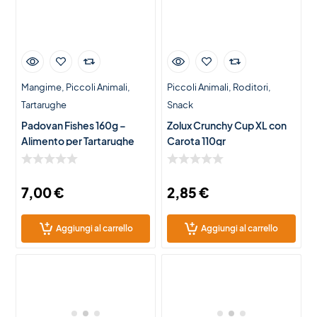
Mangime
Piccoli Animali
Piccoli Animali
Roditori
Tartarughe
Snack
Padovan Fishes 160g –
Zolux Crunchy Cup XL con
Alimento per Tartarughe
Carota 110gr
d’Acqua Dolce
7,00
€
2,85
€
Aggiungi al carrello
Aggiungi al carrello
Novità
Novità