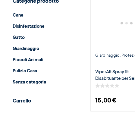
Categorie prodotto
Cane
Disinfestazione
Gatto
Giardinaggio
Giardinaggio
Protez
Piccoli Animali
Pulizia Casa
ViperAlt Spray 1lt –
Disabituante per Se
Senza categoria
Rettili
15,00
€
Carrello