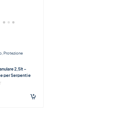
o
Protezione
anulare 2,5lt –
e per Serpenti e
€