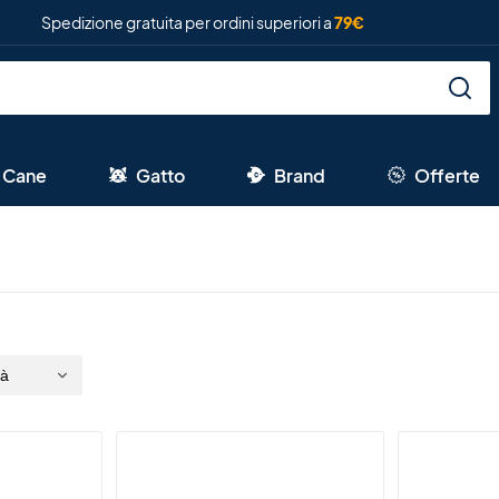
Spedizione gratuita per ordini superiori a
79€
Cane
Gatto
Brand
Offerte