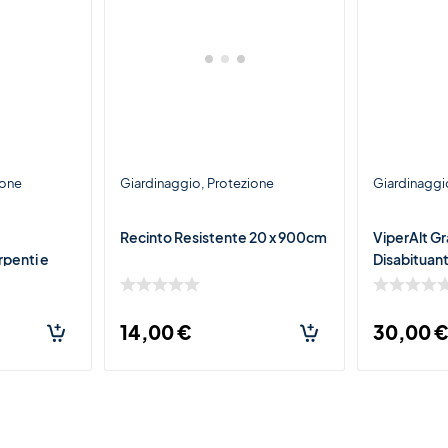
ione
Giardinaggio
Protezione
Giardinaggi
Recinto Resistente 20 x 900cm
ViperAlt Gr
rpenti e
Disabituant
Rettili
14,00
€
30,00