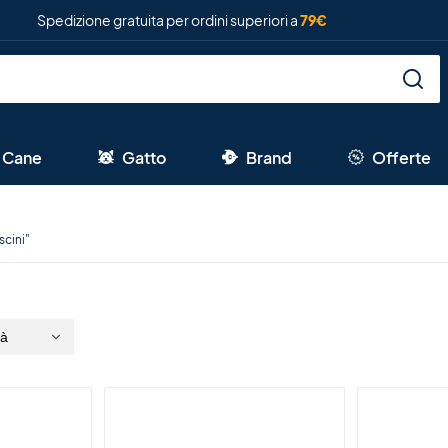
Spedizione gratuita per ordini superiori a
79€
Cane
Gatto
Brand
Offerte
scini"