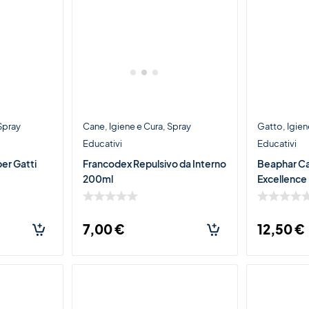
Spray
Cane
Igiene e Cura
Spray
Gatto
Igien
Educativi
Educativi
er Gatti
Francodex Repulsivo da Interno
Beaphar C
200ml
Excellence 
Antistress
7,00
€
12,50
€