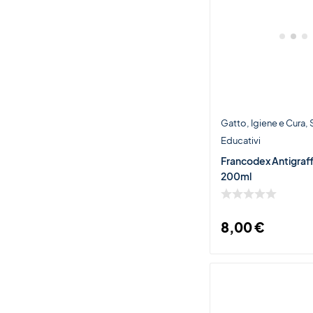
Gatto
Igiene e Cura
Educativi
Francodex Antigraff
200ml
8,00
€