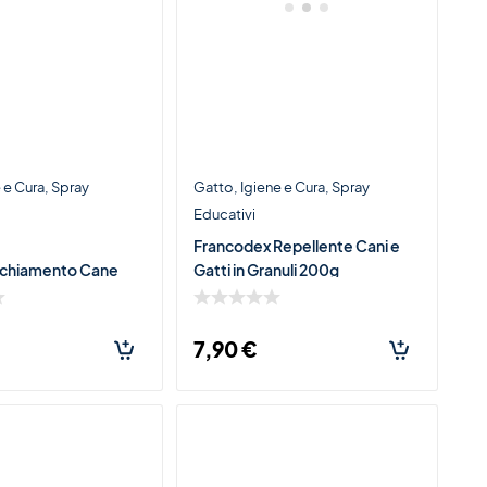
 e Cura
Spray
Gatto
Igiene e Cura
Spray
Educativi
Francodex Repellente Cani e
cchiamento Cane
Gatti in Granuli 200g
7,90
€