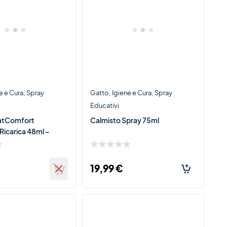
e e Cura
Spray
Gatto
Igiene e Cura
Spray
Educativi
atComfort
Calmisto Spray 75ml
Ricarica 48ml –
 Gatto
19,99
€