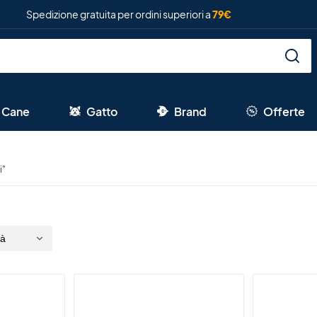
Spedizione gratuita per ordini superiori a
79€
Cane
Gatto
Brand
Offerte
i"