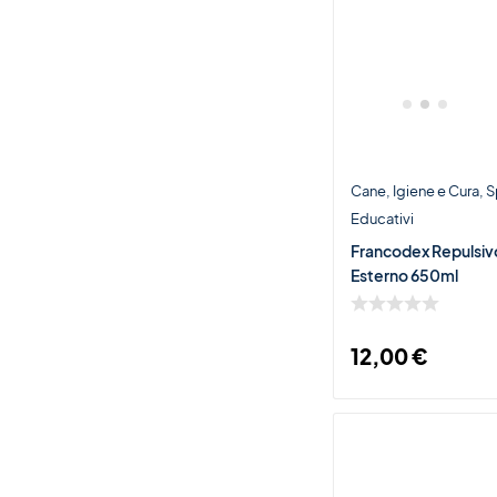
Cane
Igiene e Cura
S
Educativi
Francodex Repulsiv
Esterno 650ml
12,00
€