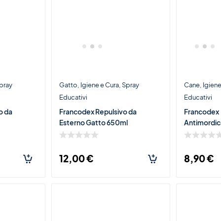
pray
Gatto
Igiene e Cura
Spray
Cane
Igiene
Educativi
Educativi
o da
Francodex Repulsivo da
Francodex
Esterno Gatto 650ml
Antimordi
200ml
12,00
€
8,90
€