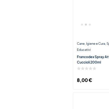
Cane
Igiene e Cura
S
Educativi
Francodex Spray Att
Cuccioli 200ml
8,00
€