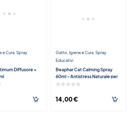
e e Cura
Spray
Gatto
Igiene e Cura
Spray
Educativi
timum Diffusore +
Beaphar Cat Calming Spray
ml
60ml – Antistress Naturale per
Gatti
14,00
€