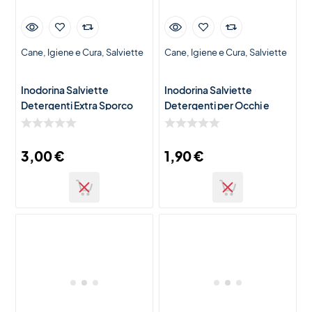
Cane
Igiene e Cura
Salviette
Cane
Igiene e Cura
Salviette
Inodorina Salviette
Inodorina Salviette
Detergenti Extra Sporco
Detergenti per Occhi e
con Acqua Micellare per
Orecchie di Cani e Gatti –
Cani e Gatti – 40 Salviette
15 Salviette Igienizzanti
Igienizza
3,00
€
1,90
€