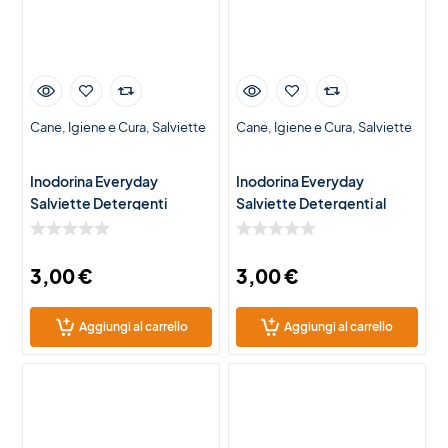
Cane
Igiene e Cura
Salviette
Cane
Igiene e Cura
Salviette
Inodorina Everyday
Inodorina Everyday
Salviette Detergenti
Salviette Detergenti al
all’Acqua di Rose per Cani e
Talco per Cani e Gatti – 40
Gatti – 40 Salviette
Salviette Igienizzanti
Igienizza
3,00
€
3,00
€
Aggiungi al carrello
Aggiungi al carrello