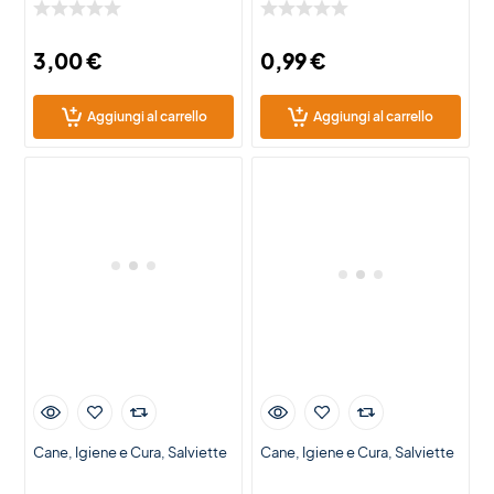
Lungo alla Mirra per Cani e
e Gatti – 15 Salviette
Gatti – 40 Salviette
Igienizzanti
Igienizzanti
3,00
€
0,99
€
Aggiungi al carrello
Aggiungi al carrello
Cane
Igiene e Cura
Salviette
Cane
Igiene e Cura
Salviette