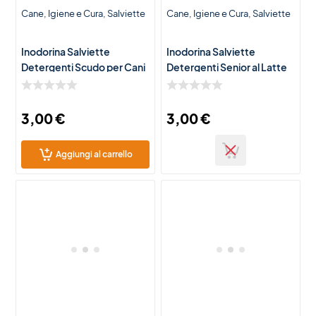
Cane
Igiene e Cura
Salviette
Cane
Igiene e Cura
Salviette
Inodorina Salviette
Inodorina Salviette
Detergenti Scudo per Cani
Detergenti Senior al Latte
e Gatti – 40 Salviette
Proteico per Cani e Gatti –
Igienizzanti Protettive
40 Salviette Igienizzanti
3,00
€
3,00
€
Aggiungi al carrello