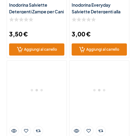
Inodorina Salviette
Inodorina Everyday
Detergenti Zampe per Cani
Salviette Detergenti alla
e Gatti – 40 Salviette
Citronella per Cani e Gatti –
Igienizzanti Delicate
40 Salviette Igienizzanti
3,50
€
3,00
€
Aggiungi al carrello
Aggiungi al carrello