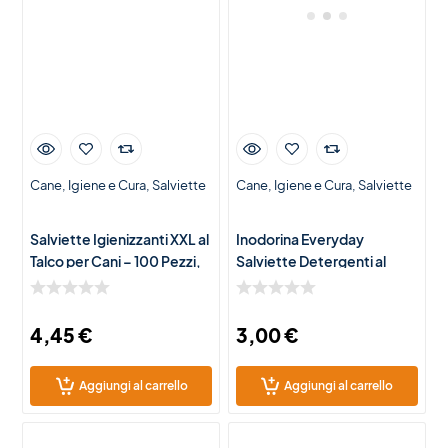
Cane
Igiene e Cura
Salviette
Cane
Igiene e Cura
Salviette
Salviette Igienizzanti XXL al
Inodorina Everyday
Talco per Cani – 100 Pezzi,
Salviette Detergenti al
Detergenti e Delicate
Muschio Bianco per Cani e
Gatti – 40 Salviette
Igienizzanti
4,45
€
3,00
€
Aggiungi al carrello
Aggiungi al carrello