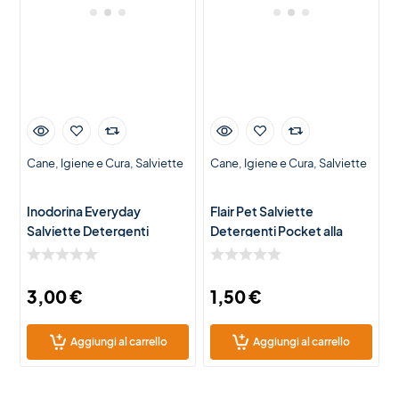
Cane
Igiene e Cura
Salviette
Cane
Igiene e Cura
Salviette
Inodorina Everyday
Flair Pet Salviette
Salviette Detergenti
Detergenti Pocket alla
all’Aloe Vera per Cani e
Clorexidina per Cani e Gatti
Gatti – 40 Salviette
– 15 Salviette Igienizzanti
Igienizzanti
3,00
€
1,50
€
Aggiungi al carrello
Aggiungi al carrello