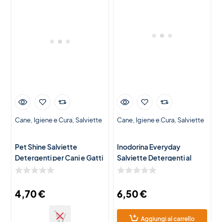
Cane
Igiene e Cura
Salviette
Cane
Igiene e Cura
Salviette
Pet Shine Salviette
Inodorina Everyday
Detergenti per Cani e Gatti
Salviette Detergenti al
– 100 Salviette Igienizzanti
Talco per Cani e Gatti – 110
per la Pulizia Quotidiana
Salviette Igienizzanti
4,70
€
6,50
€
Aggiungi al carrello