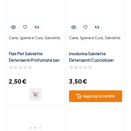
Cane
Igiene e Cura
Salviette
Cane
Igiene e Cura
Salviette
Flair Pet Salviette
Inodorina Salviette
Detergenti Profumate per
Detergenti Cuccioli per
Cani e Gatti – 40 Salviette
Cani e Gatti – 40 Salviette
Igienizzanti
Igienizzanti Delicate
2,50
€
3,50
€
Aggiungi al carrello