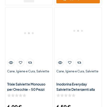
Cane
Igiene e Cura
Salviette
Cane
Igiene e Cura
Salviette
Trixie Salviette Monouso
Inodorina Everyday
per Orecchie – 50 Pezzi
Salviette Detergenti alla
Clorexidina per Cani e Gatti
– 110 Salviette Igienizzanti
6,00
€
6,50
€