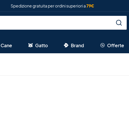
Spedizione gratuita per ordini superiori a
79€
Cane
Gatto
Brand
Offerte