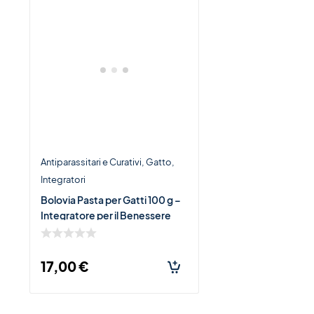
Antiparassitari e Curativi
Gatto
Integratori
Bolovia Pasta per Gatti 100 g –
Integratore per il Benessere
Intestinale e Digestivo
17,00
€