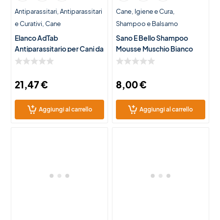
Antiparassitari
Antiparassitari
Cane
Igiene e Cura
e Curativi
Cane
Shampoo e Balsamo
Elanco AdTab
Sano E Bello Shampoo
Antiparassitario per Cani da
Mousse Muschio Bianco
1,3 a 2,5 kg – 3 Compresse
300ml per Cani
Masticabili contro Pulci e
Zecche
21,47
€
8,00
€
Aggiungi al carrello
Aggiungi al carrello