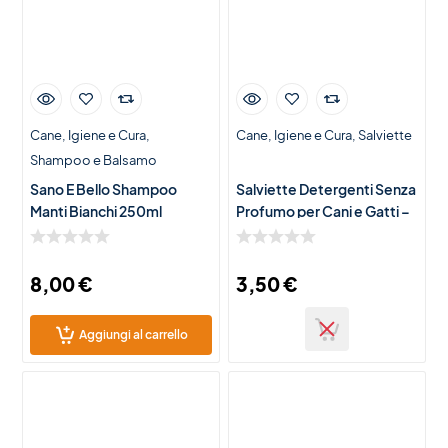
Cane
Igiene e Cura
Cane
Igiene e Cura
Salviette
Shampoo e Balsamo
Sano E Bello Shampoo
Salviette Detergenti Senza
Manti Bianchi 250ml
Profumo per Cani e Gatti –
Igienizzanti e Delicate per
Pelli Sensibili
8,00
€
3,50
€
Aggiungi al carrello