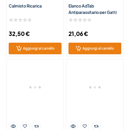
Calmisto Ricarica
Elanco AdTab
Antiparassitario per Gatti
0,5-2 kg – 3 Compresse
Masticabili contro Pulci e
Zecche
32,50
€
21,06
€
Aggiungi al carrello
Aggiungi al carrello