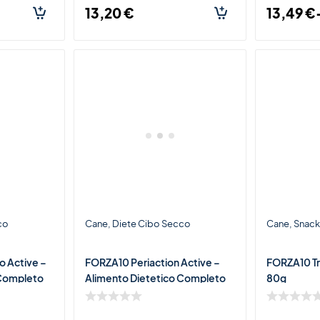
13,20
€
13,49
€
co
Cane
Diete Cibo Secco
Cane
Snack 
o Active –
FORZA10 Periaction Active –
FORZA10 Tra
 Completo
Alimento Dietetico Completo
80g
ti e
per Cani con Intolleranze
ari
Alimentari e Disturbi P