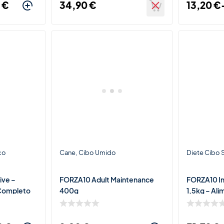
8
€
34,90
€
13,20
€
co
Cane
Cibo Umido
Diete Cibo
ive –
FORZA10 Adult Maintenance
FORZA10 In
 Completo
400g
1,5kg – Ali
ti e
Completo pe
ari
Intestinali