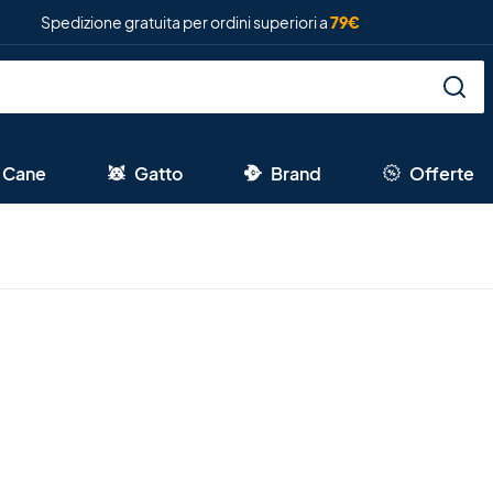
Spedizione gratuita per ordini superiori a
79€
Cane
Gatto
Brand
Offerte