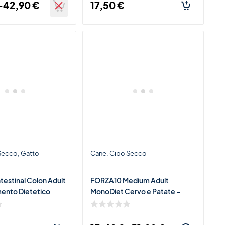
-
42,90
€
17,50
€
 Secco
Gatto
Cane
Cibo Secco
testinal Colon Adult
FORZA10 Medium Adult
mento Dietetico
MonoDiet Cervo e Patate –
r Gatti con Disturbi
Alimento Completo
Monoproteico per Cani Adulti di
Taglia M