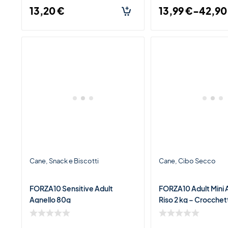
13,20
€
13,99
€
-
42,9
Cane
Snack e Biscotti
Cane
Cibo Secco
FORZA10 Sensitive Adult
FORZA10 Adult Mini 
Agnello 80g
Riso 2 kg – Crocchet
all’Agnello per Cani A
Piccola Taglia