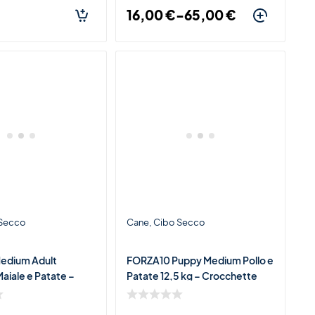
16,00
€
-
65,00
€
 Secco
Cane
Cibo Secco
edium Adult
FORZA10 Puppy Medium Pollo e
aiale e Patate –
Patate 12,5 kg – Crocchette
e Monoproteiche per
per Cuccioli di Taglia Media e
di Taglia Media
Grande