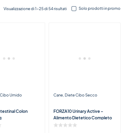
Solo prodotti in promo
Visualizzazione di 1-25 di 54 risultati
 Cibo Umido
Cane
Diete Cibo Secco
testinal Colon
FORZA10 Urinary Active –
g
Alimento Dietetico Completo
per Cani con Problemi alle Vie
Urinarie