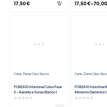
17,50
€
17,50
€
-
70,0
Cane
Diete Cibo Secco
Cane
Diete Cibo Sec
FORZA10 Intestinal Colon Fase
FORZA10 Intestinal A
II – Agnello e Sorgo Bianco |
Alimento Dietetico
Alimento Dietetico per Cani con
per Cani con Disturbi
Disturbi Inte
Gastrointestinali