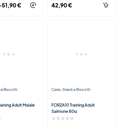
-
51,90
€
42,90
€
e Biscotti
Cane
Snack e Biscotti
ining Adult Maiale
FORZA10 Training Adult
Salmone 80g