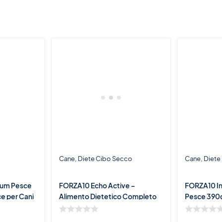
Cane
Diete Cibo Secco
Cane
Diete
ium Pesce
FORZA10 Echo Active –
FORZA10 In
ce per Cani
Alimento Dietetico Completo
Pesce 390
per Cani con Otiti Ricorrenti e
Intolleranze Alimentari