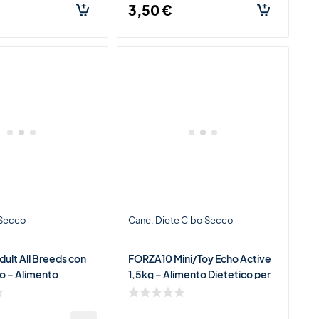
3,50
€
 Secco
Cane
Diete Cibo Secco
ult All Breeds con
FORZA10 Mini/Toy Echo Active
so – Alimento
1,5kg – Alimento Dietetico per
r Cani Adulti di
Cani di Piccola Taglia con Otiti e
lie
Intolleran