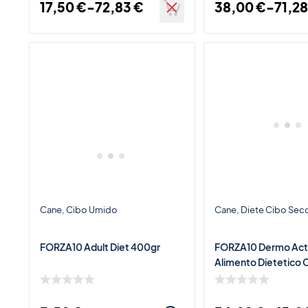
17,50
€
-
72,83
€
38,00
€
-
71,2
Cane
Cibo Umido
Cane
Diete Cibo Sec
FORZA10 Adult Diet 400gr
FORZA10 Dermo Act
Alimento Dietetico
per Cani con Dermati
Intolleranze Aliment