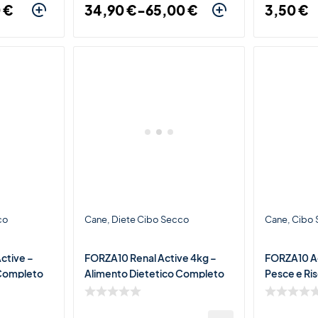
0
€
34,90
€
-
65,00
€
3,50
€
co
Cane
Diete Cibo Secco
Cane
Cibo
ctive –
FORZA10 Renal Active 4kg –
FORZA10 Ad
 Completo
Alimento Dietetico Completo
Pesce e Ri
per Cani con Insufficienza
Completo pe
Renale
Tutte le Tag