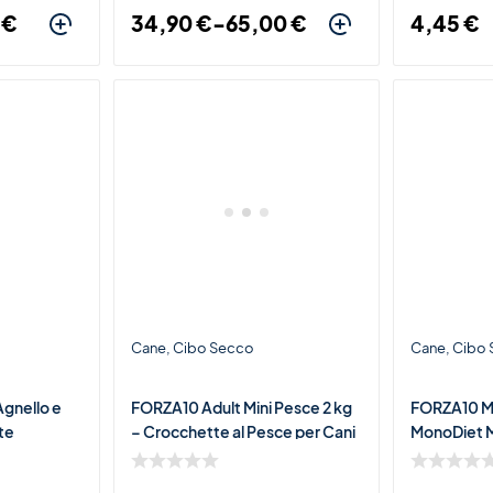
0
€
34,90
€
-
65,00
€
4,45
€
Cane
Cibo Secco
Cane
Cibo
Agnello e
FORZA10 Adult Mini Pesce 2 kg
FORZA10 M
te
– Crocchette al Pesce per Cani
MonoDiet M
dulti di
Adulti di Piccola Taglia
Crocchett
Cani Adulti 