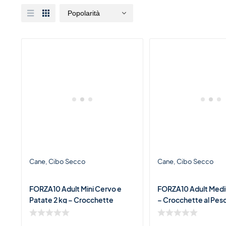
Cane
Cibo Secco
Cane
Cibo Secco
FORZA10 Adult Mini Cervo e
FORZA10 Adult Med
Patate 2 kg – Crocchette
– Crocchette al Pes
Monoproteiche al Cervo per
Adulti di Taglia Media
Cani Adulti di Piccola Tag