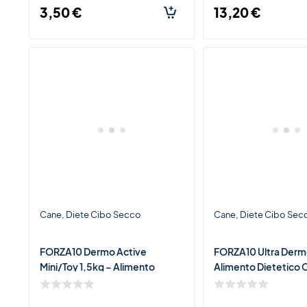
3,50
€
13,20
€
Cane
Diete Cibo Secco
Cane
Diete Cibo Sec
FORZA10 Dermo Active
FORZA10 Ultra Derm
Mini/Toy 1,5kg – Alimento
Alimento Dietetico
Dietetico per Cani di Piccola
per Cani con Dermati
Taglia con Problemi Cutanei
Intolleranze Aliment