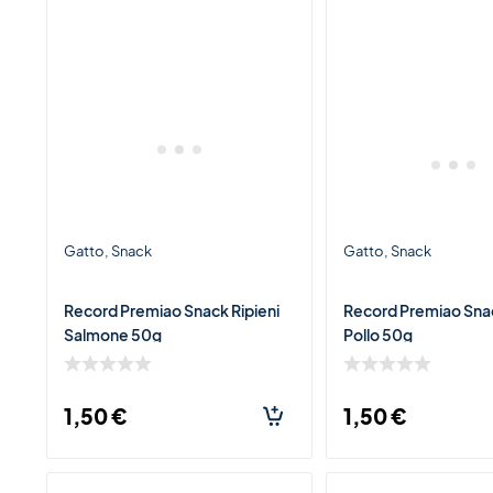
Gatto
Snack
Gatto
Snack
Record Premiao Snack Ripieni
Record Premiao Snac
Salmone 50g
Pollo 50g
1,50
€
1,50
€