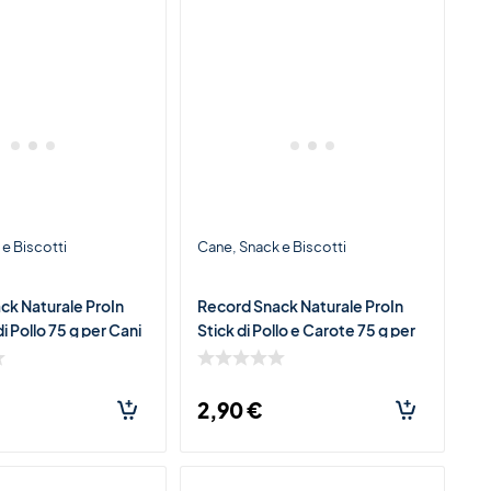
e Biscotti
Cane
Snack e Biscotti
ck Naturale ProIn
Record Snack Naturale ProIn
i Pollo 75 g per Cani
Stick di Pollo e Carote 75 g per
nack Morbido Ricco di
Cani – Premio Morbido con
Pollo e Carote
2,90
€