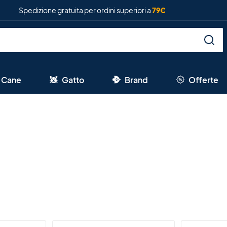
Spedizione gratuita per ordini superiori a
79€
Cane
Gatto
Brand
Offerte