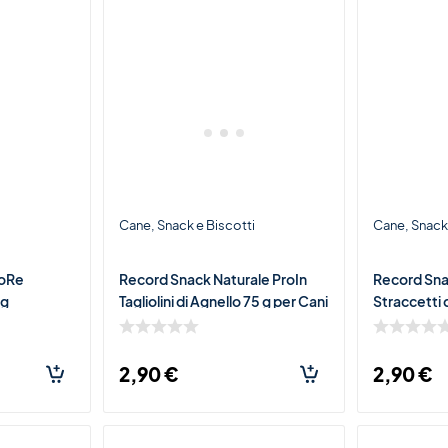
i
Cane
Snack e Biscotti
Cane
Snack 
coRe
Record Snack Naturale ProIn
Record Sna
0g
Tagliolini di Agnello 75 g per Cani
Straccetti d
– Snack Morbido Ricco di Carne
e Gatti – S
di Agnello
Pollo
2,90
€
2,90
€