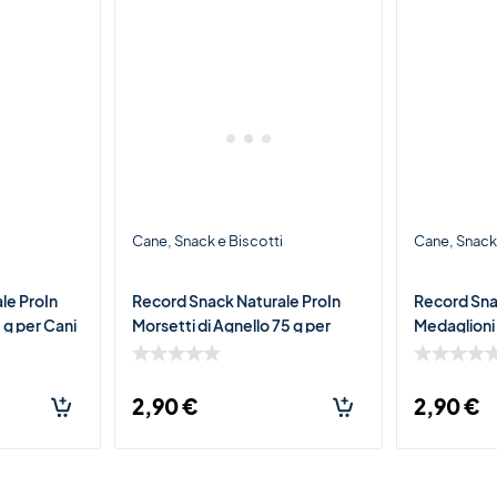
i
Cane
Snack e Biscotti
Cane
Snack 
le ProIn
Record Snack Naturale ProIn
Record Sna
 g per Cani
Morsetti di Agnello 75 g per
Medaglioni
cco di
Cani – Premio Morbido Ricco di
Bacche di G
Agnello
Gatti – Pr
2,90
€
2,90
€