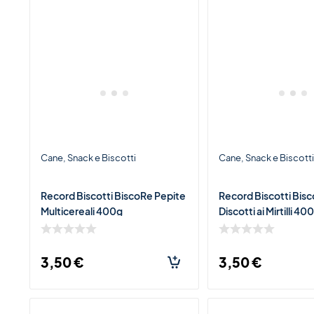
Cane
Snack e Biscotti
Cane
Snack e Biscott
Record Biscotti BiscoRe Pepite
Record Biscotti Bis
Multicereali 400g
Discotti ai Mirtilli 40
3,50
€
3,50
€