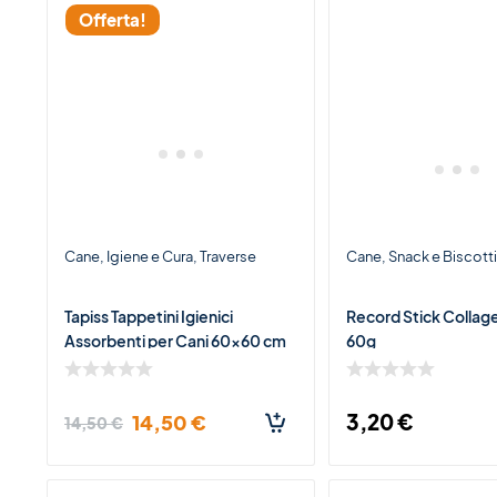
Offerta!
Cane
Igiene e Cura
Traverse
Cane
Snack e Biscott
Tapiss Tappetini Igienici
Record Stick Colla
Assorbenti per Cani 60×60 cm
60g
– 100 Pezzi
3,20
€
14,50
€
14,50
€