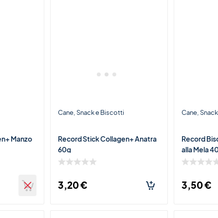
i
Cane
Snack e Biscotti
Cane
Snack 
gen+ Manzo
Record Stick Collagen+ Anatra
Record Bis
60g
alla Mela 
3,20
€
3,50
€