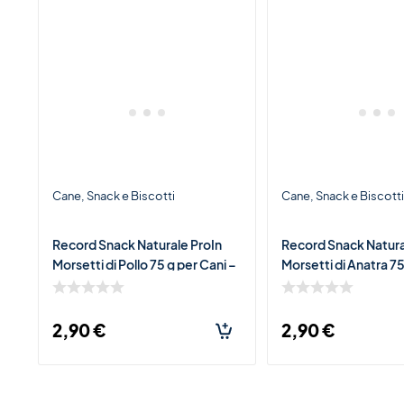
Cane
Snack e Biscotti
Cane
Snack e Biscott
Record Snack Naturale ProIn
Record Snack Natura
Morsetti di Pollo 75 g per Cani –
Morsetti di Anatra 75
Premio Morbido Ricco di Carne
– Premio Morbido Ri
di Pollo
Carne di Anatra
2,90
€
2,90
€