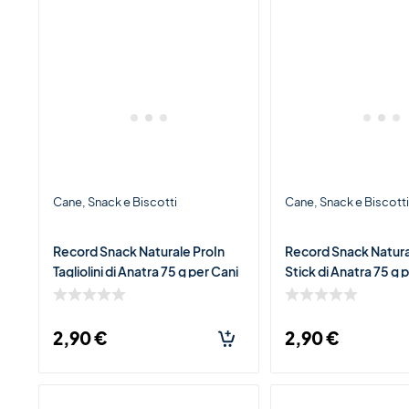
Cane
Snack e Biscotti
Cane
Snack e Biscott
Record Snack Naturale ProIn
Record Snack Natura
Tagliolini di Anatra 75 g per Cani
Stick di Anatra 75 g 
– Snack Morbido Ricco di Carne
Gatti – Snack Morbid
di Anatra
Carne di Anatr
2,90
€
2,90
€