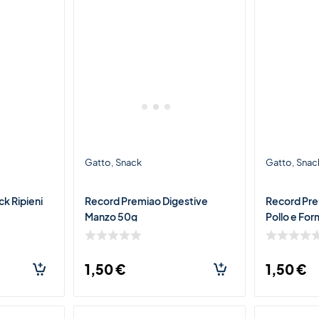
Gatto
Snack
Gatto
Snac
k Ripieni
Record Premiao Digestive
Record Pre
Manzo 50g
Pollo e Fo
1,50
€
1,50
€