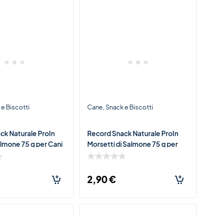
e Biscotti
Cane
Snack e Biscotti
ck Naturale ProIn
Record Snack Naturale ProIn
almone 75 g per Cani
Morsetti di Salmone 75 g per
rbido Ricco di
Cani – Premio Morbido Ricco di
Salmone
2,90
€