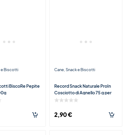
e Biscotti
Cane
Snack e Biscotti
cotti BiscoRe Pepite
Record Snack Naturale ProIn
400g
Cosciotto di Agnello 75 g per
Cani – Premio Morbido Ricco di
Agnello
2,90
€