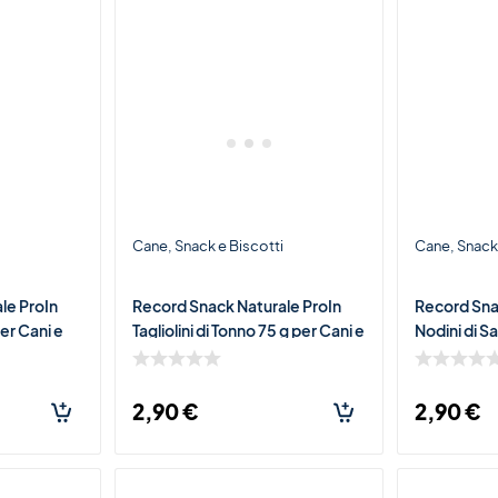
i
Cane
Snack e Biscotti
Cane
Snack 
le ProIn
Record Snack Naturale ProIn
Record Sna
per Cani e
Tagliolini di Tonno 75 g per Cani e
Nodini di S
o Ricco di
Gatti – Snack Morbido Ricco di
– Premio Mo
Tonno
Salmone
2,90
€
2,90
€