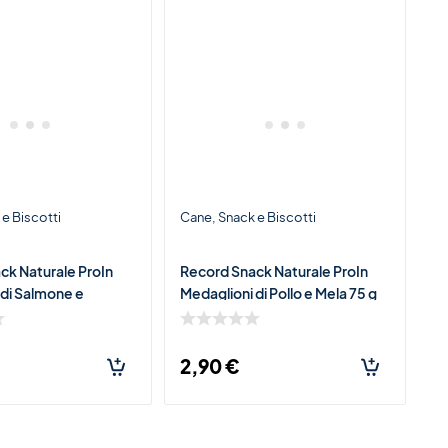
e Biscotti
Cane
Snack e Biscotti
ck Naturale ProIn
Record Snack Naturale ProIn
 di Salmone e
Medaglioni di Pollo e Mela 75 g
oji 75 g per Cani e
per Cani – Premio Morbido
emio Morbido
Ricco di Pollo
2,90
€