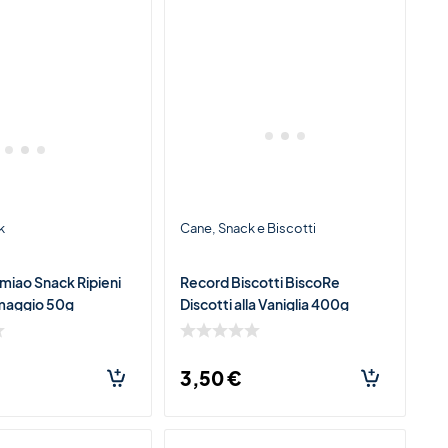
k
Cane
Snack e Biscotti
miao Snack Ripieni
Record Biscotti BiscoRe
rmaggio 50g
Discotti alla Vaniglia 400g
3,50
€