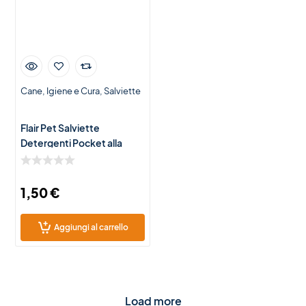
Cane
Igiene e Cura
Salviette
Flair Pet Salviette
Detergenti Pocket alla
Camomilla per Cani e Gatti
– 15 Salviette Igienizzanti
1,50
€
Aggiungi al carrello
Load more