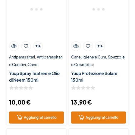
Antiparassitari
Antiparassitari
Cane
Igiene e Cura
Spazzole
e Curativi
Cane
e Cosmetici
Yuup Spray Teatree e Olio
Yuup Protezione Solare
di Neem 150ml
150ml
10,00
€
13,90
€
Aggiungi al carrello
Aggiungi al carrello