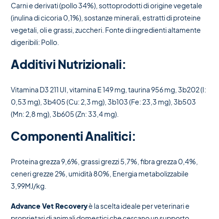
Carni e derivati (pollo 34%), sottoprodotti di origine vegetale
(inulina di cicoria 0,1%), sostanze minerali, estratti di proteine
vegetali, oli e grassi, zuccheri. Fonte di ingredienti altamente
digeribili: Pollo.
Additivi Nutrizionali:
Vitamina D3 211 UI, vitamina E 149 mg, taurina 956 mg, 3b202 (I:
0,53 mg), 3b405 (Cu: 2,3 mg), 3b103 (Fe: 23,3 mg), 3b503
(Mn: 2,8 mg), 3b605 (Zn: 33,4 mg).
Componenti Analitici:
Proteina grezza 9,6%, grassi grezzi 5,7%, fibra grezza 0,4%,
ceneri grezze 2%, umidità 80%, Energia metabolizzabile
3,99MJ/kg.
Advance Vet Recovery
è la scelta ideale per veterinari e
proprietari di animali domestici che cercano un supporto