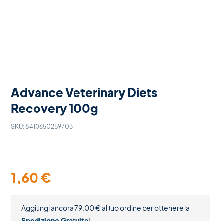
Advance Veterinary Diets
Recovery 100g
SKU:
8410650259703
1,60
€
Aggiungi ancora
79,00
€
al tuo ordine per ottenere la
Spedizione Gratuita
!