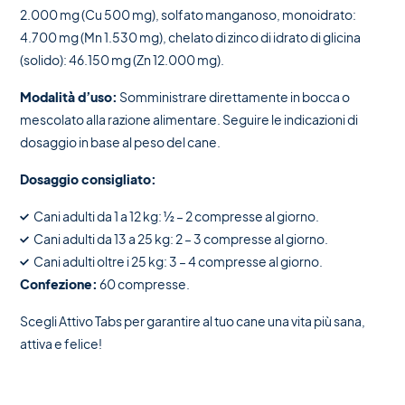
2.000 mg (Cu 500 mg), solfato manganoso, monoidrato:
4.700 mg (Mn 1.530 mg), chelato di zinco di idrato di glicina
(solido): 46.150 mg (Zn 12.000 mg).
Modalità d’uso:
Somministrare direttamente in bocca o
mescolato alla razione alimentare. Seguire le indicazioni di
dosaggio in base al peso del cane.
Dosaggio consigliato:
Cani adulti da 1 a 12 kg: ½ – 2 compresse al giorno.
Cani adulti da 13 a 25 kg: 2 – 3 compresse al giorno.
Cani adulti oltre i 25 kg: 3 – 4 compresse al giorno.
Confezione:
60 compresse.
Scegli Attivo Tabs per garantire al tuo cane una vita più sana,
attiva e felice!