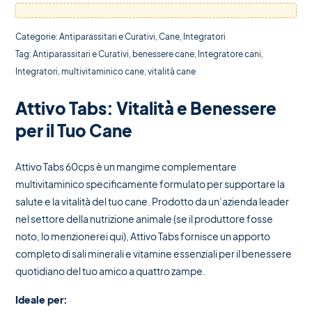
Categorie:
Antiparassitari e Curativi
,
Cane
,
Integratori
Tag:
Antiparassitari e Curativi
,
benessere cane
,
Integratore cani
,
Integratori
,
multivitaminico cane
,
vitalità cane
Attivo Tabs: Vitalità e Benessere
per il Tuo Cane
Attivo Tabs 60cps è un mangime complementare
multivitaminico specificamente formulato per supportare la
salute e la vitalità del tuo cane. Prodotto da un’azienda leader
nel settore della nutrizione animale (se il produttore fosse
noto, lo menzionerei qui), Attivo Tabs fornisce un apporto
completo di sali minerali e vitamine essenziali per il benessere
quotidiano del tuo amico a quattro zampe.
Ideale per: