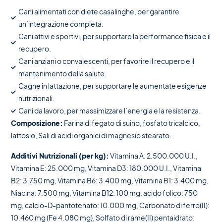
Cani alimentati con diete casalinghe, per garantire
un’integrazione completa.
Cani attivi e sportivi, per supportare la performance fisica e il
recupero.
Cani anziani o convalescenti, per favorire il recupero e il
mantenimento della salute.
Cagne in lattazione, per supportare le aumentate esigenze
nutrizionali.
Cani da lavoro, per massimizzare l’energia e la resistenza.
Composizione:
Farina di fegato di suino, fosfato tricalcico,
lattosio, Sali di acidi organici di magnesio stearato.
Additivi Nutrizionali (per kg):
Vitamina A: 2.500.000 U.I.,
Vitamina E: 25.000 mg, Vitamina D3: 180.000 U.I., Vitamina
B2: 3.750 mg, Vitamina B6: 3.400 mg, Vitamina B1: 3.400 mg,
Niacina: 7.500 mg, Vitamina B12: 100 mg, acido folico: 750
mg, calcio-D-pantotenato: 10.000 mg, Carbonato di ferro(II):
10.460 mg (Fe 4.080 mg), Solfato di rame(II) pentaidrato: