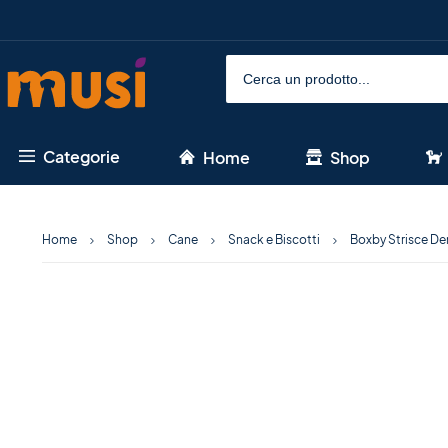
Categorie
Home
Shop
Home
Shop
Cane
Snack e Biscotti
Boxby Strisce De