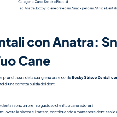
Categorie:
Cane
,
Snack e Biscotti
Tag:
Anatra
,
Boxby
,
Igiene orale cani
,
Snack per cani
,
Strisce Dentali
tali con Anatra: Sn
 Tuo Cane
e prenditi cura della sua igiene orale con le
Boxby Strisce Dentali co
ci di una corretta pulizia dei denti.
e dentali sono un premio gustoso che il tuo cane adorerà.
rimuovere la placca e il tartaro, contribuendo a mantenere denti sani e 