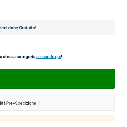
pedizione Gratuita
!
lla stessa categoria
cliccando qui
!
lità Pre-Spedizione
ℹ️