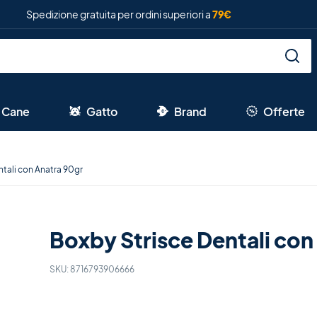
Spedizione gratuita per ordini superiori a
79€
Cane
Gatto
Brand
Offerte
ntali con Anatra 90gr
Boxby Strisce Dentali con
SKU:
8716793906666