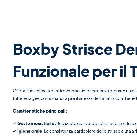
Boxby Strisce Den
Funzionale per il
Offri al tuo amico a quattro zampe un’esperienza di gusto unica 
tutte le taglie, combinano la prelibatezza dell’anatra con i benefi
Caratteristiche principali:
Gusto irresistibile:
Realizzate con vera anatra, queste strisc
Igiene orale:
La consistenza particolare delle strisce aiuta a 