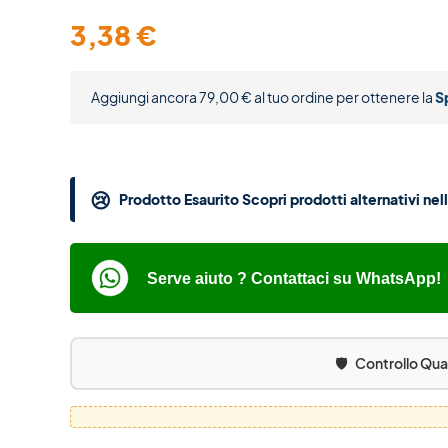
3,38
€
Aggiungi ancora
79,00
€
al tuo ordine per ottenere la
S
😢
Prodotto Esaurito Scopri prodotti alternativi ne
Serve aiuto ? Contattaci su WhatsApp!
🛡️
Controllo Qua