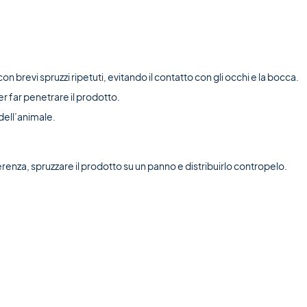
 brevi spruzzi ripetuti, evitando il contatto con gli occhi e la bocca.
r far penetrare il prodotto.
 dell’animale.
erenza, spruzzare il prodotto su un panno e distribuirlo contropelo.