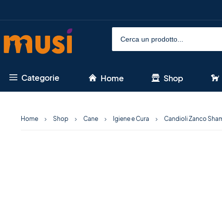
Categorie
Home
Shop
Home
Shop
Cane
Igiene e Cura
Candioli Zanco Shamp