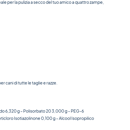
ale per la pulizia a secco del tuo amico a quattro zampe,
cani di tutte le taglie e razze.
sido 6,320 g – Polisorbato 20 3,000 g – PEG-6
eticloro Isotiazolinone 0,100 g – Alcool Isopropilico