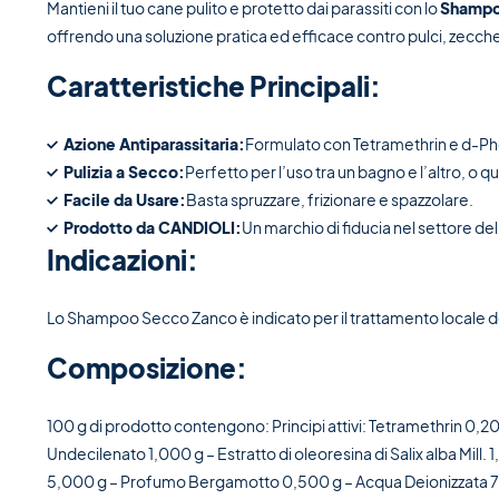
Mantieni il tuo cane pulito e protetto dai parassiti con lo
Shampo
offrendo una soluzione pratica ed efficace contro pulci, zecche
Caratteristiche Principali:
Azione Antiparassitaria:
Formulato con Tetramethrin e d-Phen
Pulizia a Secco:
Perfetto per l’uso tra un bagno e l’altro, o 
Facile da Usare:
Basta spruzzare, frizionare e spazzolare.
Prodotto da CANDIOLI:
Un marchio di fiducia nel settore del
Indicazioni:
Lo Shampoo Secco Zanco è indicato per il trattamento locale delle
Composizione:
100 g di prodotto contengono: Principi attivi: Tetramethrin 0,
Undecilenato 1,000 g – Estratto di oleoresina di Salix alba Mill. 
5,000 g – Profumo Bergamotto 0,500 g – Acqua Deionizzata 7