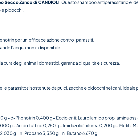
o Secco Zanco di CANDIOLI
. Questo shampoo antiparassitario è ide
 e pidocchi.
otrin per un’efficace azione contro i parassiti.
quando l’acqua non è disponibile.
la cura degli animali domestici, garanzia di qualità e sicurezza.
 parassitosi sostenute da pulci, zecche e pidocchi nei cani. Ideale per 
200 g – d-Phenotrin 0,400 g – Eccipienti: Lauroilamido propilamina os
1,000 g – Acido Lattico 0,250 g – Imidazolidinil urea 0,200 g – Metil + M
2,030 g – n-Propano 3,330 g – n-Butano 6,670 g