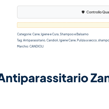
🛡️
Controllo Qua
Categorie:
Cane
,
Igiene e Cura
,
Shampoo e Balsamo
Tag:
Antiparassitario
,
Candioli
,
Igiene Cane
,
Pulizia a secco
,
shampo
Marchio:
CANDIOLI
tiparassitario Zan