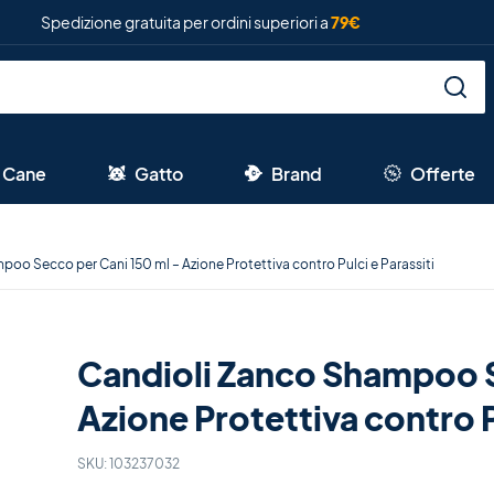
Spedizione gratuita per ordini superiori a
79€
Cane
Gatto
Brand
Offerte
oo Secco per Cani 150 ml – Azione Protettiva contro Pulci e Parassiti
Candioli Zanco Shampoo S
Azione Protettiva contro Pu
SKU:
103237032