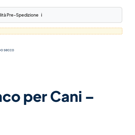
lità Pre-Spedizione
ℹ️
o secco
co per Cani –