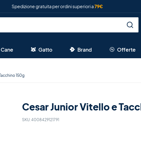
Spedizione gratuita per ordini superiori a
79€
Cane
Gatto
Brand
Offerte
e Tacchino 150g
Cesar Junior Vitello e Tac
SKU:
4008429121791