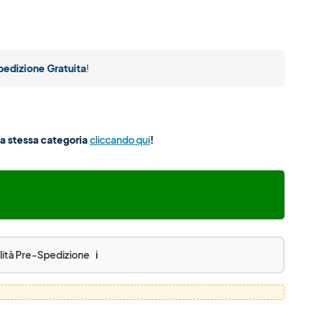
pedizione Gratuita
!
lla stessa categoria
cliccando qui
!
lità Pre-Spedizione
ℹ️