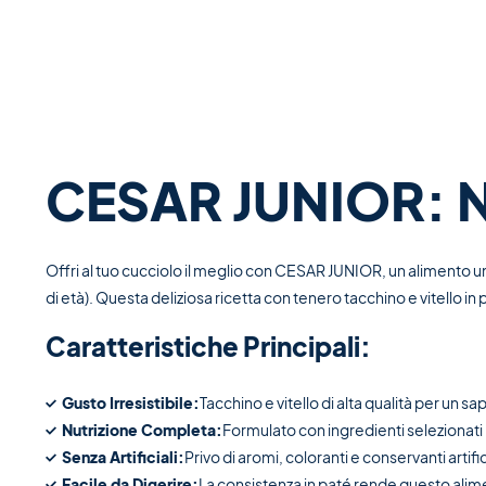
CESAR JUNIOR: Nu
Offri al tuo cucciolo il meglio con CESAR JUNIOR, un alimento um
di età). Questa deliziosa ricetta con tenero tacchino e vitello in p
Caratteristiche Principali:
Gusto Irresistibile:
Tacchino e vitello di alta qualità per un s
Nutrizione Completa:
Formulato con ingredienti selezionati 
Senza Artificiali:
Privo di aromi, coloranti e conservanti artifi
Facile da Digerire:
La consistenza in paté rende questo alime