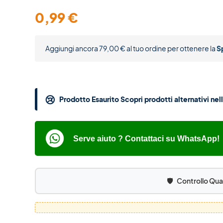
0,99
€
Aggiungi ancora
79,00
€
al tuo ordine per ottenere la
S
😢
Prodotto Esaurito Scopri prodotti alternativi ne
Serve aiuto ? Contattaci su WhatsApp!
🛡️
Controllo Qua