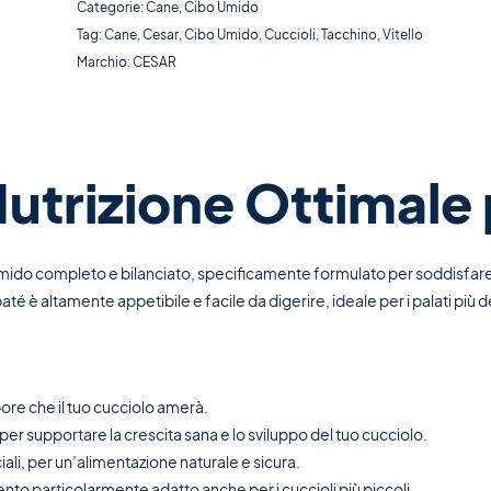
Categorie:
Cane
,
Cibo Umido
Tag:
Cane
,
Cesar
,
Cibo Umido
,
Cuccioli
,
Tacchino
,
Vitello
Marchio:
CESAR
trizione Ottimale 
ido completo e bilanciato, specificamente formulato per soddisfare le e
até è altamente appetibile e facile da digerire, ideale per i palati più de
apore che il tuo cucciolo amerà.
per supportare la crescita sana e lo sviluppo del tuo cucciolo.
ciali, per un’alimentazione naturale e sicura.
nto particolarmente adatto anche per i cuccioli più piccoli.