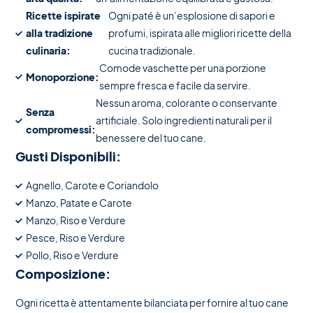
Ricette ispirate
Ogni paté è un’esplosione di sapori e
alla tradizione
profumi, ispirata alle migliori ricette della
culinaria:
cucina tradizionale.
Comode vaschette per una porzione
Monoporzione:
sempre fresca e facile da servire.
Nessun aroma, colorante o conservante
Senza
artificiale. Solo ingredienti naturali per il
compromessi:
benessere del tuo cane.
Gusti Disponibili:
Agnello, Carote e Coriandolo
Manzo, Patate e Carote
Manzo, Riso e Verdure
Pesce, Riso e Verdure
Pollo, Riso e Verdure
Composizione:
Ogni ricetta è attentamente bilanciata per fornire al tuo cane