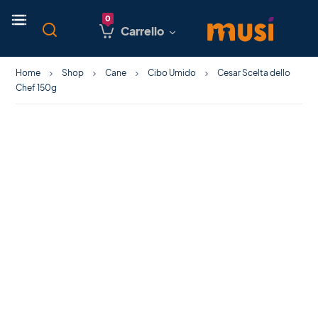
Carrello
Home
Shop
Cane
Cibo Umido
Cesar Scelta dello
Chef 150g