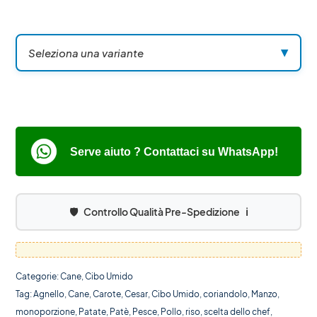
Seleziona una variante
▼
Serve aiuto ? Contattaci su WhatsApp!
🛡️
Controllo Qualità Pre-Spedizione
ℹ️
Categorie:
Cane
,
Cibo Umido
Tag:
Agnello
,
Cane
,
Carote
,
Cesar
,
Cibo Umido
,
coriandolo
,
Manzo
,
monoporzione
,
Patate
,
Patè
,
Pesce
,
Pollo
,
riso
,
scelta dello chef
,