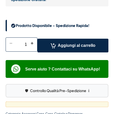
Prodotto Disponibile - Spedizione Rapida!
-
+
Aggiungi al carrello
Serve aiuto ? Contattaci su WhatsApp!
🛡️
Controllo Qualità Pre-Spedizione
ℹ️
Categorie:
Accessori Cane
,
Cane
,
Ciotole e Dispenser