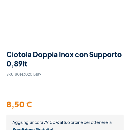
Ciotola Doppia Inox con Supporto
0,89lt
SKU:
8014302013189
8,50
€
Aggiungi ancora
79,00
€
al tuo ordine per ottenere la
Spedizione Gratuita
!