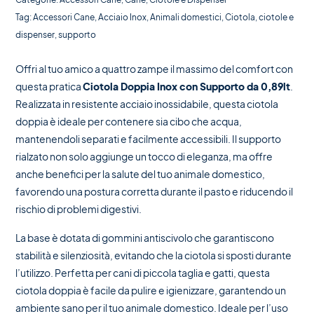
Tag:
Accessori Cane
,
Acciaio Inox
,
Animali domestici
,
Ciotola
,
ciotole e
dispenser
,
supporto
Offri al tuo amico a quattro zampe il massimo del comfort con
questa pratica
Ciotola Doppia Inox con Supporto da 0,89lt
.
Realizzata in resistente acciaio inossidabile, questa ciotola
doppia è ideale per contenere sia cibo che acqua,
mantenendoli separati e facilmente accessibili. Il supporto
rialzato non solo aggiunge un tocco di eleganza, ma offre
anche benefici per la salute del tuo animale domestico,
favorendo una postura corretta durante il pasto e riducendo il
rischio di problemi digestivi.
La base è dotata di gommini antiscivolo che garantiscono
stabilità e silenziosità, evitando che la ciotola si sposti durante
l’utilizzo. Perfetta per cani di piccola taglia e gatti, questa
ciotola doppia è facile da pulire e igienizzare, garantendo un
ambiente sano per il tuo animale domestico. Ideale per l’uso