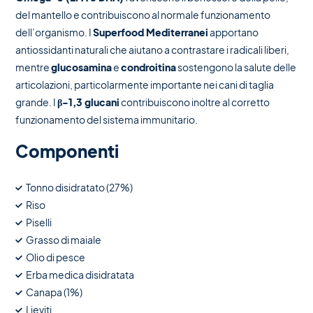
del mantello e contribuiscono al normale funzionamento
dell’organismo. I
Superfood Mediterranei
apportano
antiossidanti naturali che aiutano a contrastare i radicali liberi,
mentre
glucosamina
e
condroitina
sostengono la salute delle
articolazioni, particolarmente importante nei cani di taglia
grande. I
β-1,3 glucani
contribuiscono inoltre al corretto
funzionamento del sistema immunitario.
Componenti
Tonno disidratato (27%)
Riso
Piselli
Grasso di maiale
Olio di pesce
Erba medica disidratata
Canapa (1%)
Lieviti