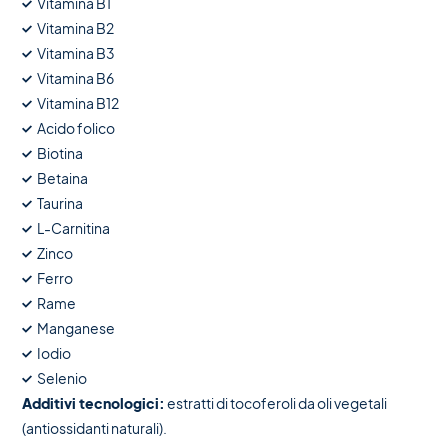
Vitamina B1
Vitamina B2
Vitamina B3
Vitamina B6
Vitamina B12
Acido folico
Biotina
Betaina
Taurina
L-Carnitina
Zinco
Ferro
Rame
Manganese
Iodio
Selenio
Additivi tecnologici:
estratti di tocoferoli da oli vegetali
(antiossidanti naturali).