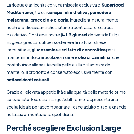
La ricetta è arricchita con una miscela esclusiva di
Superfood
Mediterranei
, tra cui
canapa, olio d’oliva, pomodoro,
melagrana, broccolo e cicoria
, ingredienti naturalmente
ricchi di antiossidanti che aiutano a contrastare lo stress
ossidativo. Contiene inoltre
β-1,3 glucani
derivati dall’alga
Euglena gracilis
, utili per sostenere le naturali difese
immunitarie,
glucosamina
e
solfato di condroitina
per il
mantenimento di articolazioni sane e
olio di camelina
, che
contribuisce alla salute della pelle e alla brillantezza del
mantello. Il prodotto è conservato esclusivamente con
antiossidanti naturali
.
Grazie all’elevata appetibilità e alla qualità delle materie prime
selezionate, Exclusion Large Adult Tonno rappresenta una
scelta ideale per accompagnare il cane adulto di taglia grande
nella sua alimentazione quotidiana.
Perché scegliere Exclusion Large