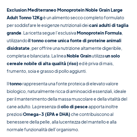
Exclusion Mediterraneo Monoprotein Noble Grain Large
Adult Tonno 12Kg
è un alimento secco completo formulato
per soddisfare le esigenze nutrizionali dei
cani adulti di taglia
grande
. La ricetta segue l’esclusiva
Monoprotein Formula
,
utilizzando
il tonno come unica fonte di proteine animali
disidratate
, per offrire una nutrizione altamente digeribile,
completa e bilanciata. La linea
Noble Grain
utilizza
un solo
cereale nobile di alta qualità (riso)
ed è priva di mais,
frumento, soia e grasso di pollo aggiunti.
Il
tonno
rappresenta una fonte proteica di elevato valore
biologico, naturalmente ricca di aminoacidi essenziali, ideale
per il mantenimento della massa muscolare e della vitalità del
cane adulto. La presenza di
olio di pesce
apporta inoltre
preziosi
Omega-3 (EPA e DHA)
che contribuiscono al
benessere della pelle, alla lucentezza del mantello e alla
normale funzionalità dell’organismo.