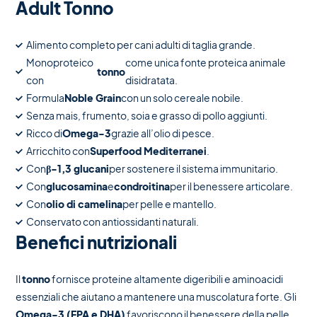
Adult Tonno
Alimento completo per cani adulti di taglia grande.
Monoproteico
come unica fonte proteica animale
tonno
con
disidratata.
Formula
Noble Grain
con un solo cereale nobile.
Senza mais, frumento, soia e grasso di pollo aggiunti.
Ricco di
Omega-3
grazie all’olio di pesce.
Arricchito con
Superfood Mediterranei
.
Con
β-1,3 glucani
per sostenere il sistema immunitario.
Con
glucosamina
e
condroitina
per il benessere articolare.
Con
olio di camelina
per pelle e mantello.
Conservato con antiossidanti naturali.
Benefici nutrizionali
Il
tonno
fornisce proteine altamente digeribili e aminoacidi
essenziali che aiutano a mantenere una muscolatura forte. Gli
Omega-3 (EPA e DHA)
favoriscono il benessere della pelle,