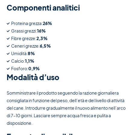
Componenti analitici
Proteina grezza:
26%
Grassi grezzi:
16%
Fibre grezze:
2,3%
Ceneri grezze:
6,5%
Umidità:
8%
Calcio:
1,1%
Fosforo:
0,9%
Modalità d’uso
Somministrare il prodotto seguendo la razione giornaliera
consigliata in funzione del peso, dell’età e del livello di attività
del cane. Introdurre gradualmente il nuovo alimento nell’arco
di 7-10 giorni. Lasciare sempre acqua fresca e pulita a
disposizione.