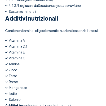
β-1,3/1,6 glucani da
Saccharomyces cerevisiae
Sostanze minerali
Additivi nutrizionali
Contiene vitamine, oligoelementi e nutrienti essenziali tra cui:
Vitamina A
Vitamina D3
Vitamina E
Vitamina C
Taurina
Zinco
Ferro
Rame
Manganese
Iodio
Selenio
Additivi tecnologici:
antiossidanti naturali.