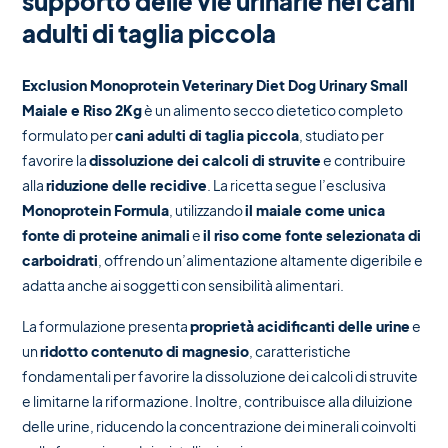
supporto delle vie urinarie nei cani
adulti di taglia piccola
Exclusion Monoprotein Veterinary Diet Dog Urinary Small
Maiale e Riso 2Kg
è un alimento secco dietetico completo
formulato per
cani adulti di taglia piccola
, studiato per
favorire la
dissoluzione dei calcoli di struvite
e contribuire
alla
riduzione delle recidive
. La ricetta segue l’esclusiva
Monoprotein Formula
, utilizzando
il maiale come unica
fonte di proteine animali
e
il riso come fonte selezionata di
carboidrati
, offrendo un’alimentazione altamente digeribile e
adatta anche ai soggetti con sensibilità alimentari.
La formulazione presenta
proprietà acidificanti delle urine
e
un
ridotto contenuto di magnesio
, caratteristiche
fondamentali per favorire la dissoluzione dei calcoli di struvite
e limitarne la riformazione. Inoltre, contribuisce alla diluizione
delle urine, riducendo la concentrazione dei minerali coinvolti