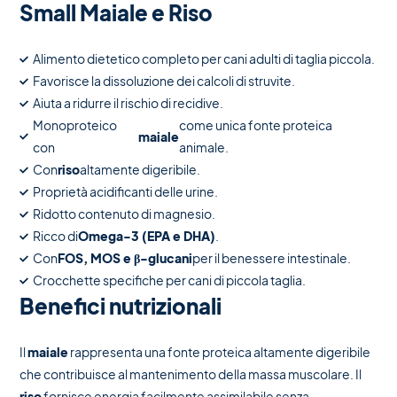
Small Maiale e Riso
Alimento dietetico completo per cani adulti di taglia piccola.
Favorisce la dissoluzione dei calcoli di struvite.
Aiuta a ridurre il rischio di recidive.
Monoproteico
come unica fonte proteica
maiale
con
animale.
Con
riso
altamente digeribile.
Proprietà acidificanti delle urine.
Ridotto contenuto di magnesio.
Ricco di
Omega-3 (EPA e DHA)
.
Con
FOS, MOS e β-glucani
per il benessere intestinale.
Crocchette specifiche per cani di piccola taglia.
Benefici nutrizionali
Il
maiale
rappresenta una fonte proteica altamente digeribile
che contribuisce al mantenimento della massa muscolare. Il
riso
fornisce energia facilmente assimilabile senza