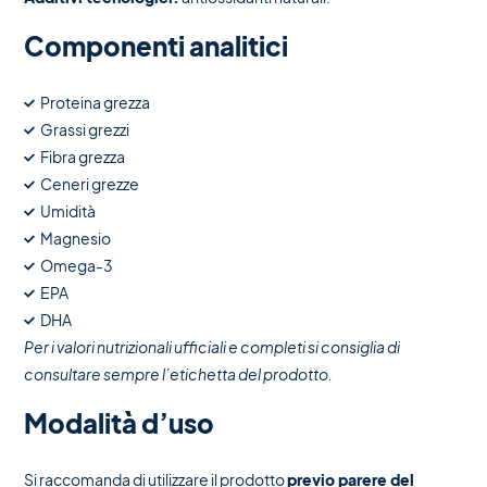
Componenti analitici
Proteina grezza
Grassi grezzi
Fibra grezza
Ceneri grezze
Umidità
Magnesio
Omega-3
EPA
DHA
Per i valori nutrizionali ufficiali e completi si consiglia di
consultare sempre l’etichetta del prodotto.
Modalità d’uso
Si raccomanda di utilizzare il prodotto
previo parere del