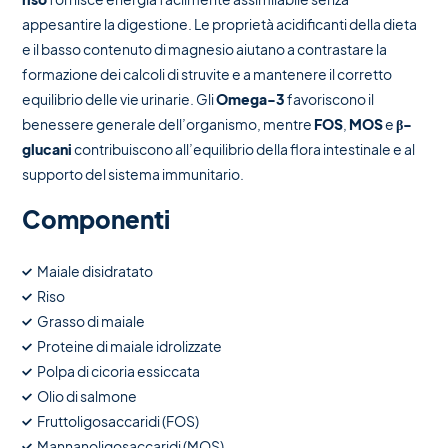
appesantire la digestione. Le proprietà acidificanti della dieta
e il basso contenuto di magnesio aiutano a contrastare la
formazione dei calcoli di struvite e a mantenere il corretto
equilibrio delle vie urinarie. Gli
Omega-3
favoriscono il
benessere generale dell’organismo, mentre
FOS
,
MOS
e
β-
glucani
contribuiscono all’equilibrio della flora intestinale e al
supporto del sistema immunitario.
Componenti
Maiale disidratato
Riso
Grasso di maiale
Proteine di maiale idrolizzate
Polpa di cicoria essiccata
Olio di salmone
Fruttoligosaccaridi (FOS)
Mannanoligosaccaridi (MOS)