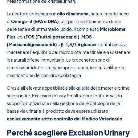
nella formazione dei cristalli urinari.
La ricetta è arricchita con
olio di salmone
, naturalmente ricco
di
Omega-3 (EPA e DHA)
, utili per il mantenimento di una
pelle sana e di un mantello lucido. Il complesso
Microbiome
Plus
, con
FOS (Fruttoligosaccaridi)
,
MOS
(Mannanoligosaccaridi)
e
β-1,3/1,6 glucani
, contribuisce a
mantenere l’equilibrio del microbiota intestinale e a sostenere
le naturali difese immunitarie. Le crocchette sono di
dimensioni ridotte, studiate appositamente per facilitare la
masticazione dei cani di piccola taglia.
Grazie all’elevata appetibilità e alla qualità delle materie prime
selezionate, Exclusion Urinary Small rappresenta un valido
supporto nutrizionale nella gestione delle patologie delle
basse vie urinarie. Il prodotto deve essere utilizzato
esclusivamente sotto controllo del Medico Veterinario
.
Perché scegliere Exclusion Urinary