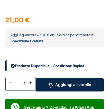
21,00
€
Aggiungi ancora
79,00
€
al tuo ordine per ottenere la
Spedizione Gratuita
!
Prodotto Disponibile - Spedizione Rapida!
-
+
Aggiungi al carrello
Serve aiuto ? Contattaci su WhatsApp!