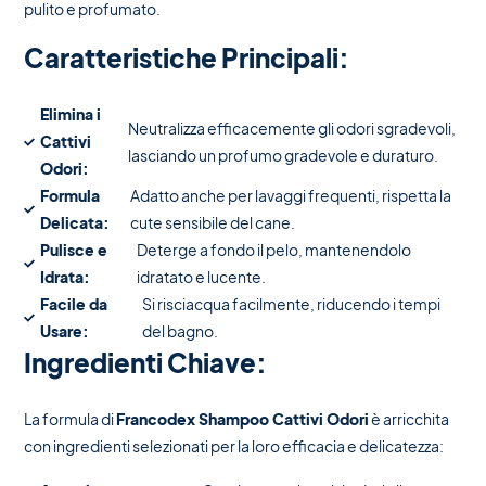
pulito e profumato.
Caratteristiche Principali:
Elimina i
Neutralizza efficacemente gli odori sgradevoli,
Cattivi
lasciando un profumo gradevole e duraturo.
Odori:
Formula
Adatto anche per lavaggi frequenti, rispetta la
Delicata:
cute sensibile del cane.
Pulisce e
Deterge a fondo il pelo, mantenendolo
Idrata:
idratato e lucente.
Facile da
Si risciacqua facilmente, riducendo i tempi
Usare:
del bagno.
Ingredienti Chiave:
La formula di
Francodex Shampoo Cattivi Odori
è arricchita
con ingredienti selezionati per la loro efficacia e delicatezza: