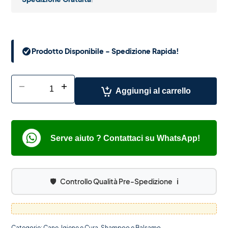
Prodotto Disponibile - Spedizione Rapida!
-
+
Aggiungi al carrello
Serve aiuto ? Contattaci su WhatsApp!
🛡️
Controllo Qualità Pre-Spedizione
ℹ️
Categorie:
Cane
,
Igiene e Cura
,
Shampoo e Balsamo