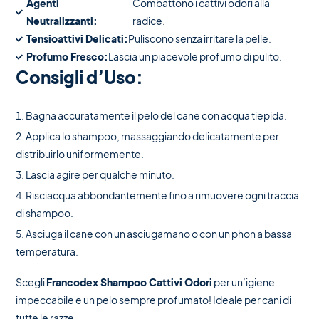
Agenti
Combattono i cattivi odori alla
Neutralizzanti:
radice.
Tensioattivi Delicati:
Puliscono senza irritare la pelle.
Profumo Fresco:
Lascia un piacevole profumo di pulito.
Consigli d’Uso:
Bagna accuratamente il pelo del cane con acqua tiepida.
Applica lo shampoo, massaggiando delicatamente per
distribuirlo uniformemente.
Lascia agire per qualche minuto.
Risciacqua abbondantemente fino a rimuovere ogni traccia
di shampoo.
Asciuga il cane con un asciugamano o con un phon a bassa
temperatura.
Scegli
Francodex Shampoo Cattivi Odori
per un’igiene
impeccabile e un pelo sempre profumato! Ideale per cani di
tutte le razze.