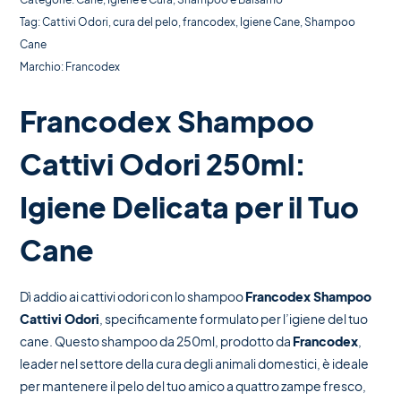
Tag:
Cattivi Odori
,
cura del pelo
,
francodex
,
Igiene Cane
,
Shampoo
Cane
Marchio:
Francodex
Francodex Shampoo
Cattivi Odori 250ml:
Igiene Delicata per il Tuo
Cane
Dì addio ai cattivi odori con lo shampoo
Francodex Shampoo
Cattivi Odori
, specificamente formulato per l’igiene del tuo
cane. Questo shampoo da 250ml, prodotto da
Francodex
,
leader nel settore della cura degli animali domestici, è ideale
per mantenere il pelo del tuo amico a quattro zampe fresco,