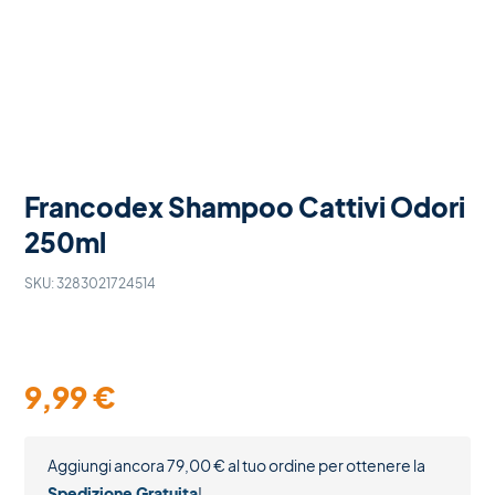
Francodex Shampoo Cattivi Odori
250ml
SKU:
3283021724514
9,99
€
Aggiungi ancora
79,00
€
al tuo ordine per ottenere la
Spedizione Gratuita
!