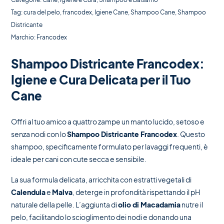
Tag:
cura del pelo
,
francodex
,
Igiene Cane
,
Shampoo Cane
,
Shampoo
Districante
Marchio:
Francodex
Shampoo Districante Francodex:
Igiene e Cura Delicata per il Tuo
Cane
Offri al tuo amico a quattro zampe un manto lucido, setoso e
senza nodi con lo
Shampoo Districante Francodex
. Questo
shampoo, specificamente formulato per lavaggi frequenti, è
ideale per cani con cute secca e sensibile.
La sua formula delicata, arricchita con estratti vegetali di
Calendula
e
Malva
, deterge in profondità rispettando il pH
naturale della pelle. L’aggiunta di
olio di Macadamia
nutre il
pelo, facilitando lo scioglimento dei nodi e donando una