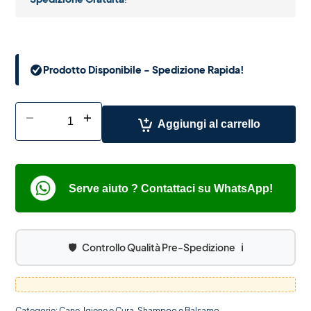
Prodotto Disponibile - Spedizione Rapida!
-
+
Aggiungi al carrello
Serve aiuto ? Contattaci su WhatsApp!
🛡️
Controllo Qualità Pre-Spedizione
ℹ️
Categorie:
Cane
,
Igiene e Cura
,
Shampoo e Balsamo