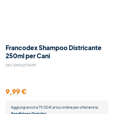
Francodex Shampoo Districante
250ml per Cani
SKU:
3283021724491
9,99
€
Aggiungi ancora
79,00
€
al tuo ordine per ottenere la
Spedizione Gratuita
!