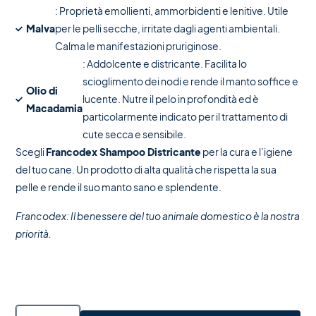
: Proprietà emollienti, ammorbidenti e lenitive. Utile
Malva
per le pelli secche, irritate dagli agenti ambientali.
Calma le manifestazioni pruriginose.
: Addolcente e districante. Facilita lo
scioglimento dei nodi e rende il manto soffice e
Olio di
lucente. Nutre il pelo in profondità ed è
Macadamia
particolarmente indicato per il trattamento di
cute secca e sensibile.
Scegli
Francodex Shampoo Districante
per la cura e l’igiene
del tuo cane. Un prodotto di alta qualità che rispetta la sua
pelle e rende il suo manto sano e splendente.
Francodex: Il benessere del tuo animale domestico è la nostra
priorità.