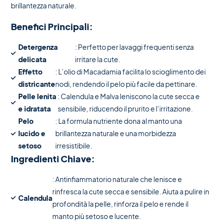
brillantezza naturale.
Benefici Principali:
Detergenza
: Perfetto per lavaggi frequenti senza
delicata
irritare la cute.
Effetto
: L’olio di Macadamia facilita lo scioglimento dei
districante
nodi, rendendo il pelo più facile da pettinare.
Pelle lenita
: Calendula e Malva leniscono la cute secca e
e idratata
sensibile, riducendo il prurito e l’irritazione.
Pelo
: La formula nutriente dona al manto una
lucido e
brillantezza naturale e una morbidezza
setoso
irresistibile.
Ingredienti Chiave:
: Antinfiammatorio naturale che lenisce e
rinfresca la cute secca e sensibile. Aiuta a pulire in
Calendula
profondità la pelle, rinforza il pelo e rende il
manto più setoso e lucente.