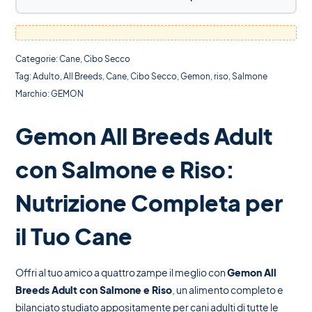
Categorie:
Cane
,
Cibo Secco
Tag:
Adulto
,
All Breeds
,
Cane
,
Cibo Secco
,
Gemon
,
riso
,
Salmone
Marchio:
GEMON
Gemon All Breeds Adult
con Salmone e Riso:
Nutrizione Completa per
il Tuo Cane
Offri al tuo amico a quattro zampe il meglio con
Gemon All
Breeds Adult con Salmone e Riso
, un alimento completo e
bilanciato studiato appositamente per cani adulti di tutte le