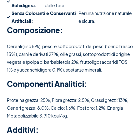
Schidigera:
delle feci.
Senza Coloranti e Conservanti
Per una nutrizione naturale
Artificiali:
e sicura.
Composizione:
Cereali (riso 5%), pesci e sottoprodotti dei pesci (tonno fresco
15%), carni e derivati 27%, oli e grassi, sottoprodotti di origine
vegetale (polpa di barbabietola 2%, fruttoligosaccaridi FOS
1% e yucca schidigera 0,1%), sostanze minerali.
Componenti Analitici:
Proteina grezza: 25%, Fibra grezza: 2,5%, Grassi grezzi: 13%,
Ceneri grezze: 8,0%, Calcio: 1,6%, Fosforo: 1,2%. Energia
Metabolizzabile 3.910 kcal/kg.
Additivi: