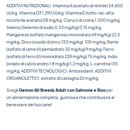
ADDITIVI NUTRIZIONALI: Vitamina A (acetato di retinile) 24.600
UI/kg, Vitamina D3 1.290 UI/kg, Vitamina E (tutto-rac-alfa-
tocoferile acetato) 58 mg/kg, Cloruro di colina 1.000 mg/kg,
Selenio (Selenito di sodio 0,33 mg/kg) 0,15 mg/kg,
Manganese (solfato manganoso monoidrato 69 mg/kg) 22,5
mg/kg, Zinco (ossido di zinco 130 mg/kg): 105 mg/kg, Rame
(solfato di rame (II) pentaidrato 35 mg/kg) 9 mg/kg, Ferro
(solfato di ferro (II) monoidrato 228 mg/kg) 75 mg/kg, Iodio
(iodato di calcio anidro 1,8 mg/kg) 1,2 mg/kg, L-carnitina 135
mg/kg. ADDITIVI TECNOLOGICI: Antiossidanti. ADDITIVI
ORGANOLETTICI: estratto di castagna 20 mg/kg.
Scegli
Gemon All Breeds Adult con Salmone e Riso
per
un’alimentazione completa, gustosa e che contribuisce al
benessere del tuo cane!