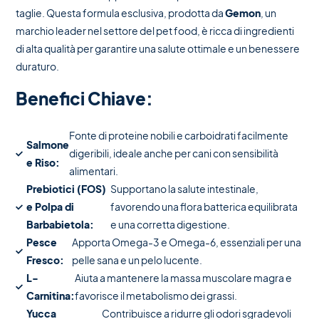
taglie. Questa formula esclusiva, prodotta da
Gemon
, un
marchio leader nel settore del pet food, è ricca di ingredienti
di alta qualità per garantire una salute ottimale e un benessere
duraturo.
Benefici Chiave:
Fonte di proteine nobili e carboidrati facilmente
Salmone
digeribili, ideale anche per cani con sensibilità
e Riso:
alimentari.
Prebiotici (FOS)
Supportano la salute intestinale,
e Polpa di
favorendo una flora batterica equilibrata
Barbabietola:
e una corretta digestione.
Pesce
Apporta Omega-3 e Omega-6, essenziali per una
Fresco:
pelle sana e un pelo lucente.
L-
Aiuta a mantenere la massa muscolare magra e
Carnitina:
favorisce il metabolismo dei grassi.
Yucca
Contribuisce a ridurre gli odori sgradevoli