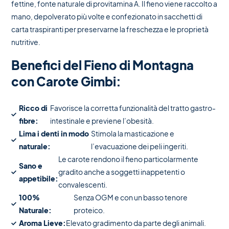
fettine, fonte naturale di provitamina A. Il fieno viene raccolto a
mano, depolverato più volte e confezionato in sacchetti di
carta traspiranti per preservarne la freschezza e le proprietà
nutritive.
Benefici del Fieno di Montagna
con Carote Gimbi:
Ricco di
Favorisce la corretta funzionalità del tratto gastro-
fibre:
intestinale e previene l’obesità.
Lima i denti in modo
Stimola la masticazione e
naturale:
l’evacuazione dei peli ingeriti.
Le carote rendono il fieno particolarmente
Sano e
gradito anche a soggetti inappetenti o
appetibile:
convalescenti.
100%
Senza OGM e con un basso tenore
Naturale:
proteico.
Aroma Lieve:
Elevato gradimento da parte degli animali.