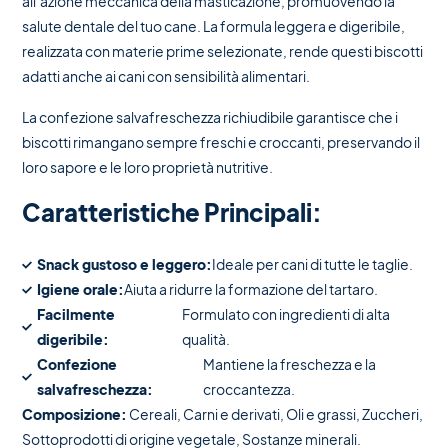
all’azione meccanica della masticazione, promuovendo la
salute dentale del tuo cane. La formula leggera e digeribile,
realizzata con materie prime selezionate, rende questi biscotti
adatti anche ai cani con sensibilità alimentari.
La confezione salvafreschezza richiudibile garantisce che i
biscotti rimangano sempre freschi e croccanti, preservando il
loro sapore e le loro proprietà nutritive.
Caratteristiche Principali:
Snack gustoso e leggero:
Ideale per cani di tutte le taglie.
Igiene orale:
Aiuta a ridurre la formazione del tartaro.
Facilmente
Formulato con ingredienti di alta
digeribile:
qualità.
Confezione
Mantiene la freschezza e la
salvafreschezza:
croccantezza.
Composizione:
Cereali, Carni e derivati, Oli e grassi, Zuccheri,
Sottoprodotti di origine vegetale, Sostanze minerali.