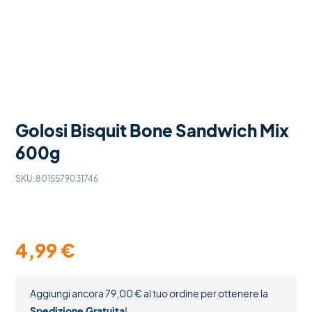
Golosi Bisquit Bone Sandwich Mix
600g
SKU:
8015579031746
4,99
€
Aggiungi ancora
79,00
€
al tuo ordine per ottenere la
Spedizione Gratuita
!