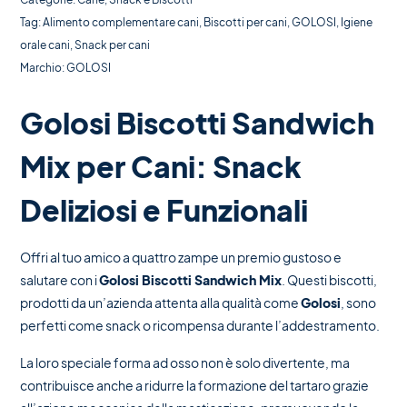
Tag:
Alimento complementare cani
,
Biscotti per cani
,
GOLOSI
,
Igiene
orale cani
,
Snack per cani
Marchio:
GOLOSI
Golosi Biscotti Sandwich
Mix per Cani: Snack
Deliziosi e Funzionali
Offri al tuo amico a quattro zampe un premio gustoso e
salutare con i
Golosi Biscotti Sandwich Mix
. Questi biscotti,
prodotti da un’azienda attenta alla qualità come
Golosi
, sono
perfetti come snack o ricompensa durante l’addestramento.
La loro speciale forma ad osso non è solo divertente, ma
contribuisce anche a ridurre la formazione del tartaro grazie