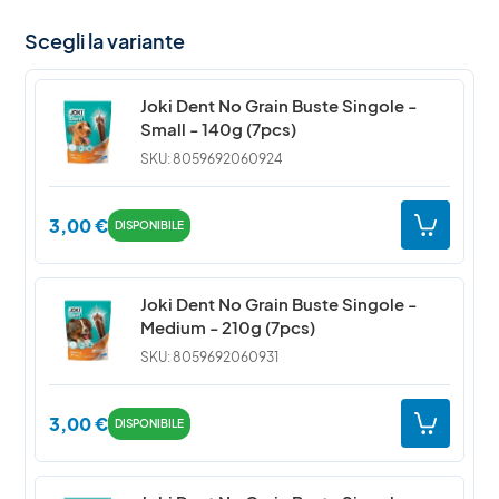
Scegli la variante
Joki Dent No Grain Buste Singole -
Small - 140g (7pcs)
SKU: 8059692060924
3,00
€
DISPONIBILE
Joki Dent No Grain Buste Singole -
Medium - 210g (7pcs)
SKU: 8059692060931
3,00
€
DISPONIBILE