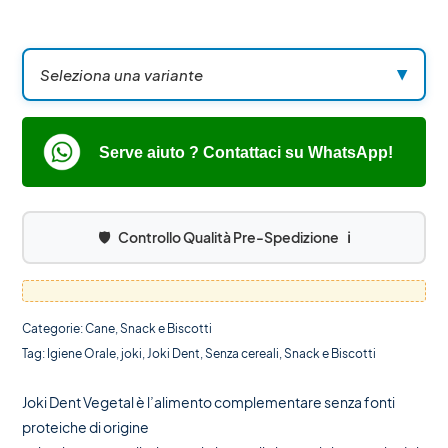
Seleziona una variante
▼
Serve aiuto ? Contattaci su WhatsApp!
🛡️
Controllo Qualità Pre-Spedizione
ℹ️
Categorie:
Cane
,
Snack e Biscotti
Tag:
Igiene Orale
,
joki
,
Joki Dent
,
Senza cereali
,
Snack e Biscotti
Joki Dent Vegetal è l’alimento complementare senza fonti
proteiche di origine