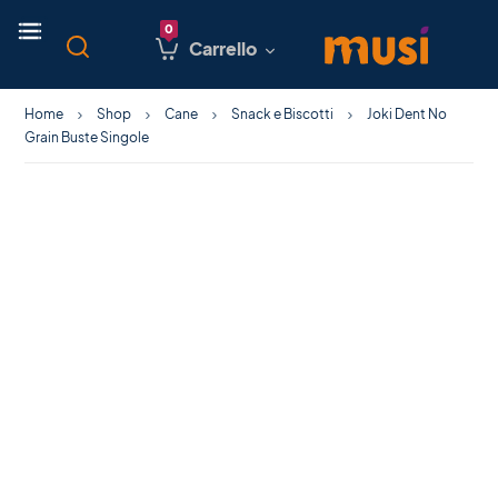
Carrello
Home
Shop
Cane
Snack e Biscotti
Joki Dent No
Grain Buste Singole