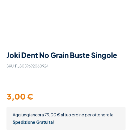
Joki Dent No Grain Buste Singole
SKU:
P_8059692060924
3,00
€
Aggiungi ancora
79,00
€
al tuo ordine per ottenere la
Spedizione Gratuita
!