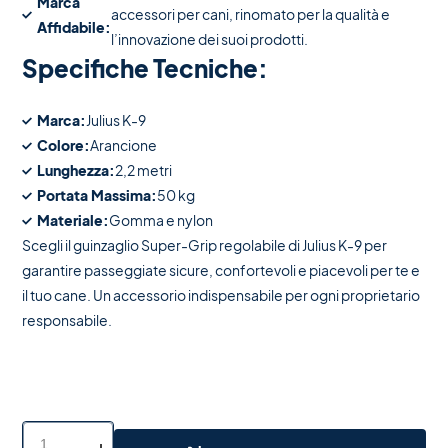
Marca
accessori per cani, rinomato per la qualità e
Affidabile:
l’innovazione dei suoi prodotti.
Specifiche Tecniche:
Marca:
Julius K-9
Colore:
Arancione
Lunghezza:
2,2 metri
Portata Massima:
50 kg
Materiale:
Gomma e nylon
Scegli il guinzaglio Super-Grip regolabile di Julius K-9 per
garantire passeggiate sicure, confortevoli e piacevoli per te e
il tuo cane. Un accessorio indispensabile per ogni proprietario
responsabile.