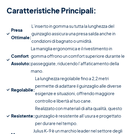
Caratteristiche Principali:
L’inserto in gomma su tutta la lunghezza del
Presa
guinzaglio assicura una presa salda anche in
Ottimale:
condizioni di bagnato o umidità.
La maniglia ergonomica e il rivestimento in
Comfort
gomma offrono un comfort superiore durante le
Assoluto:
passeggiate, riducendo l’affaticamento della
mano.
La lunghezza regolabile fino a 2,2 metri
permette di adattare il guinzaglio alle diverse
Regolabile:
esigenze e situazioni, offrendo maggiore
controllo e libertà al tuo cane.
Realizzato con materiali di alta qualità, questo
Resistente:
guinzaglio è resistente all’usura e progettato
per durare nel tempo.
Julius K-9 è un marchio leader nel settore degli