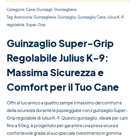
Categorie:
Cane
,
Guinzagli
,
Guinzaglieria
Tag:
Arancione
,
Guinzaglieria
,
Guinzaglio
,
Guinzaglio Cane
,
Julius K-9
,
regolabile
,
Super-Grip
Guinzaglio Super-Grip
Regolabile Julius K-9:
Massima Sicurezza e
Comfort per il Tuo Cane
Offri al tuo amico a quattro zampe il massimo del comfort e
della sicurezza durante le passeggiate con il guinzaglio Super-
Grip regolabile di Julius K-9. Questo guinzaglio, ideale per cani
fino a 50kg, è progettato per garantire una presa sicura e
confortevole grazie al suo speciale rivestimento in gomma.