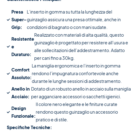
Presa
L’inserto in gomma su tutta la lunghezza del
Super-
guinzaglio assicura una presa ottimale, anche in
Grip:
condizioni di bagnato o con mani sudate.
Realizzato con materiali di alta qualità, questo
Resistente
guinzaglio è progettato per resistere all’usura e
e
alle sollecitazioni dell’addestramento. Adatto
Duraturo:
per cani fino a 30kg.
La maniglia ergonomica e l’inserto in gomma
Comfort
rendono l’impugnatura confortevole anche
Assoluto:
durante le lunghe sessioni di addestramento.
Anello in
Dotato di un robusto anello in acciaio sulla maniglia
Acciaio:
per agganciare accessori o sacchetti igienici.
Il colore nero elegante e le finiture curate
Design
rendono questo guinzaglio un accessorio
Funzionale:
pratico e di stile.
Specifiche Tecniche: