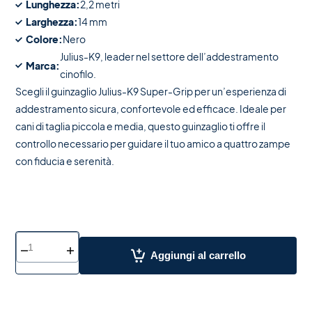
Lunghezza:
2,2 metri
Larghezza:
14 mm
Colore:
Nero
Julius-K9, leader nel settore dell’addestramento
Marca:
cinofilo.
Scegli il guinzaglio Julius-K9 Super-Grip per un’esperienza di
addestramento sicura, confortevole ed efficace. Ideale per
cani di taglia piccola e media, questo guinzaglio ti offre il
controllo necessario per guidare il tuo amico a quattro zampe
con fiducia e serenità.
Aggiungi al carrello