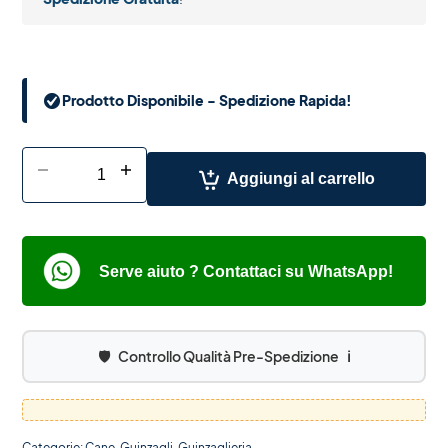
Prodotto Disponibile - Spedizione Rapida!
-
+
Aggiungi al carrello
Serve aiuto ? Contattaci su WhatsApp!
🛡️
Controllo Qualità Pre-Spedizione
ℹ️
Categorie:
Cane
,
Guinzagli
,
Guinzaglieria