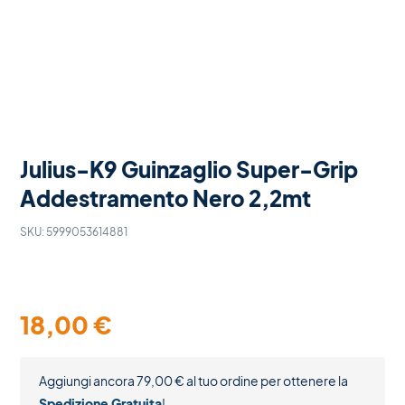
Julius-K9 Guinzaglio Super-Grip
Addestramento Nero 2,2mt
SKU:
5999053614881
18,00
€
Aggiungi ancora
79,00
€
al tuo ordine per ottenere la
Spedizione Gratuita
!