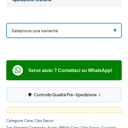
Seleziona una variante
▼
Serve aiuto ? Contattaci su WhatsApp!
🛡️
Controllo Qualità Pre-Spedizione
ℹ️
Categorie:
Cane
,
Cibo Secco
Tag:
Alimento Completo
,
Anatra
,
BWild
,
Cane
,
Cibo Secco
,
Cucciolo
,