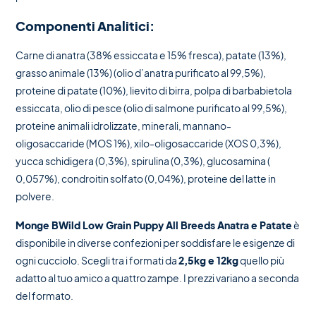
Componenti Analitici:
Carne di anatra (38% essiccata e 15% fresca), patate (13%),
grasso animale (13%) (olio d’anatra purificato al 99,5%),
proteine di patate (10%), lievito di birra, polpa di barbabietola
essiccata, olio di pesce (olio di salmone purificato al 99,5%),
proteine animali idrolizzate, minerali, mannano-
oligosaccaride (MOS 1%), xilo-oligosaccaride (XOS 0,3%),
yucca schidigera (0,3%), spirulina (0,3%), glucosamina (
0,057%), condroitin solfato (0,04%), proteine del latte in
polvere.
Monge BWild Low Grain Puppy All Breeds Anatra e Patate
è
disponibile in diverse confezioni per soddisfare le esigenze di
ogni cucciolo. Scegli tra i formati da
2,5kg e 12kg
quello più
adatto al tuo amico a quattro zampe. I prezzi variano a seconda
del formato.