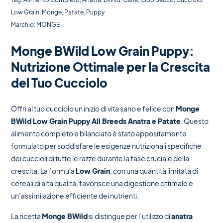
Low Grain
,
Monge
,
Patate
,
Puppy
Marchio:
MONGE
Monge BWild Low Grain Puppy:
Nutrizione Ottimale per la Crescita
del Tuo Cucciolo
Offri al tuo cucciolo un inizio di vita sano e felice con
Monge
BWild Low Grain Puppy All Breeds Anatra e Patate
. Questo
alimento completo e bilanciato è stato appositamente
formulato per soddisfare le esigenze nutrizionali specifiche
dei cuccioli di tutte le razze durante la fase cruciale della
crescita. La formula
Low Grain
, con una quantità limitata di
cereali di alta qualità, favorisce una digestione ottimale e
un’assimilazione efficiente dei nutrienti.
La ricetta
Monge BWild
si distingue per l’utilizzo di
anatra