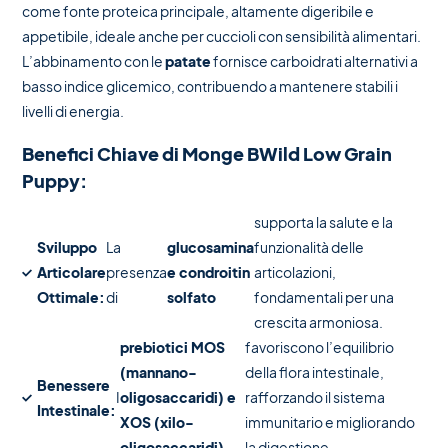
come fonte proteica principale, altamente digeribile e
appetibile, ideale anche per cuccioli con sensibilità alimentari.
L’abbinamento con le
patate
fornisce carboidrati alternativi a
basso indice glicemico, contribuendo a mantenere stabili i
livelli di energia.
Benefici Chiave di Monge BWild Low Grain
Puppy:
supporta la salute e la
Sviluppo
La
glucosamina
funzionalità delle
Articolare
presenza
e condroitin
articolazioni,
Ottimale:
di
solfato
fondamentali per una
crescita armoniosa.
prebiotici MOS
favoriscono l’equilibrio
(mannano-
della flora intestinale,
Benessere
I
oligosaccaridi) e
rafforzando il sistema
Intestinale:
XOS (xilo-
immunitario e migliorando
oligosaccaridi)
la digestione.