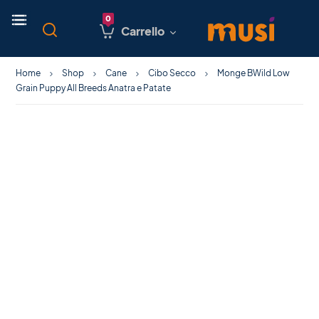
Carrello
Home
Shop
Cane
Cibo Secco
Monge BWild Low
Grain Puppy All Breeds Anatra e Patate