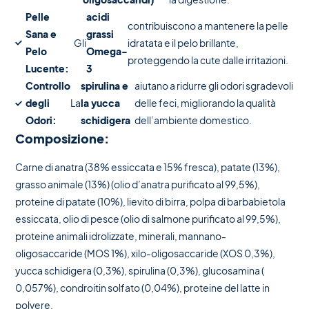
Pelle
acidi
contribuiscono a mantenere la pelle
Sana e
grassi
Gli
idratata e il pelo brillante,
Pelo
Omega-
proteggendo la cute dalle irritazioni.
Lucente:
3
Controllo
spirulina e
aiutano a ridurre gli odori sgradevoli
degli
La
la yucca
delle feci, migliorando la qualità
Odori:
schidigera
dell’ambiente domestico.
Composizione:
Carne di anatra (38% essiccata e 15% fresca), patate (13%),
grasso animale (13%) (olio d’anatra purificato al 99,5%),
proteine di patate (10%), lievito di birra, polpa di barbabietola
essiccata, olio di pesce (olio di salmone purificato al 99,5%),
proteine animali idrolizzate, minerali, mannano-
oligosaccaride (MOS 1%), xilo-oligosaccaride (XOS 0,3%),
yucca schidigera (0,3%), spirulina (0,3%), glucosamina (
0,057%), condroitin solfato (0,04%), proteine del latte in
polvere.