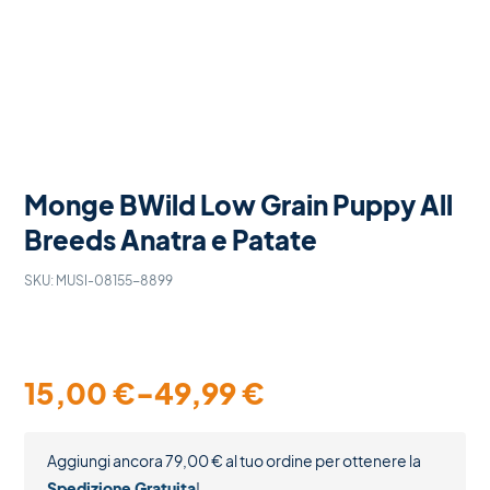
Monge BWild Low Grain Puppy All
Breeds Anatra e Patate
SKU:
MUSI-08155-8899
15,00
€
-
49,99
€
Aggiungi ancora
79,00
€
al tuo ordine per ottenere la
Spedizione Gratuita
!