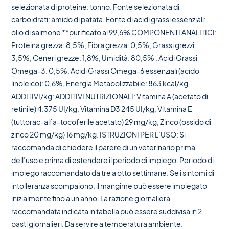
selezionata di proteine: tonno. Fonte selezionata di
carboidrati: amido di patata. Fonte di acidi grassi essenziali:
olio di salmone **purificato al 99,6% COMPONENTI ANALITICI:
Proteina grezza: 8,5%, Fibra grezza: 0,5%, Grassi grezzi:
3,5%, Ceneri grezze: 1,8%, Umidità: 80,5% , Acidi Grassi
Omega-3: 0,5%, Acidi Grassi Omega-6 essenziali (acido
linoleico): 0,6%, Energia Metabolizzabile: 863 kcal/kg.
ADDITIVI/kg: ADDITIVI NUTRIZIONALI: Vitamina A (acetato di
retinile) 4.375 UI/kg, Vitamina D3 245 UI/kg, Vitamina E
(tuttorac-alfa-tocoferile acetato) 29 mg/kg, Zinco (ossido di
zinco 20 mg/kg) 16 mg/kg. ISTRUZIONI PER L’USO: Si
raccomanda di chiedere il parere di un veterinario prima
dell’uso e prima di estendere il periodo di impiego. Periodo di
impiego raccomandato da tre a otto settimane. Se i sintomi di
intolleranza scompaiono, il mangime può essere impiegato
inizialmente fino a un anno. La razione giornaliera
raccomandata indicata in tabella può essere suddivisa in 2
pasti giornalieri. Da servire a temperatura ambiente.