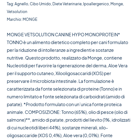
Tag:
Agnello
,
Cibo Umido
,
Diete Veterinarie
,
Ipoallergenico
,
Monge
,
Vetsolution
Marchio:
MONGE
MONGE VETSOLUTION CANINE HYPO MONOPROTEIN*
TONNO è un alimento dietetico completo per cani formulato
per la riduzione di intolleranze a ingredienti e sostanze
nutritive. Questo prodotto, realizzato da Monge, contiene
Nucleotidi per favorire la rigenerazione del derma, Aloe Vera
per il supporto cutaneo, Xilooligosaccaridi (XOS) per
preservare il microbiota intestinale. La formulazione è
caratterizzata da fonte selezionata di proteine (Tonno) e in
numero limitato e fonte selezionata di carboidrati (amido di
patate). *Prodotto formulato con un’unica fonte proteica
animale. COMPOSIZIONE: Tonno (65%), olio di pesce (olio di
salmone)**, amido di patate, prodotti del lievito (1%, idrolizzati
di cui nucleotidi liberi 44%), sostanze minerali, xilo-
oligosaccaride (XOS 0,4%), Aloe vera (0,01%). Fonte