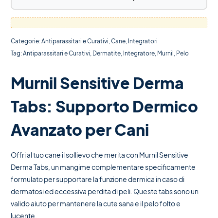
Categorie:
Antiparassitari e Curativi
,
Cane
,
Integratori
Tag:
Antiparassitari e Curativi
,
Dermatite
,
Integratore
,
Murnil
,
Pelo
Murnil Sensitive Derma
Tabs: Supporto Dermico
Avanzato per Cani
Offri al tuo cane il sollievo che merita con Murnil Sensitive
Derma Tabs, un mangime complementare specificamente
formulato per supportare la funzione dermica in caso di
dermatosi ed eccessiva perdita di peli. Queste tabs sono un
valido aiuto per mantenere la cute sana e il pelo folto e
lucente.