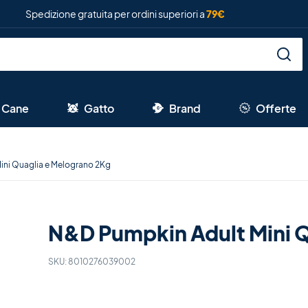
Spedizione gratuita per ordini superiori a
79€
Cane
Gatto
Brand
Offerte
ini Quaglia e Melograno 2Kg
N&D Pumpkin Adult Mini Q
SKU:
8010276039002