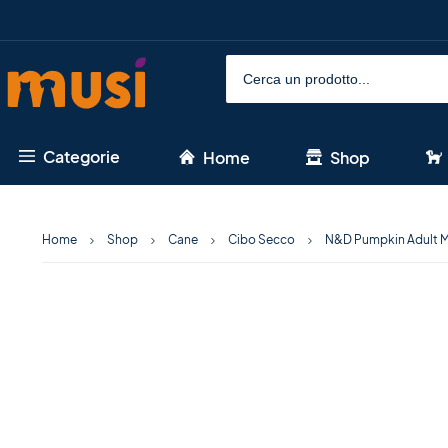
Categorie
Home
Shop
Home
Shop
Cane
Cibo Secco
N&D Pumpkin Adult M