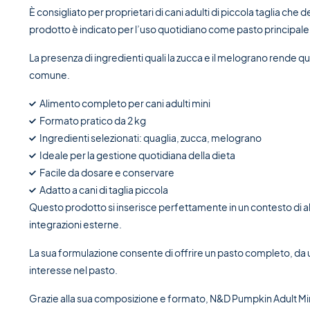
È consigliato per proprietari di cani adulti di piccola taglia ch
prodotto è indicato per l’uso quotidiano come pasto principale
La presenza di ingredienti quali la zucca e il melograno rende que
comune.
Alimento completo per cani adulti mini
Formato pratico da 2 kg
Ingredienti selezionati: quaglia, zucca, melograno
Ideale per la gestione quotidiana della dieta
Facile da dosare e conservare
Adatto a cani di taglia piccola
Questo prodotto si inserisce perfettamente in un contesto di a
integrazioni esterne.
La sua formulazione consente di offrire un pasto completo, da ut
interesse nel pasto.
Grazie alla sua composizione e formato, N&D Pumpkin Adult Mini Q