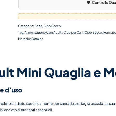
🛡️
Controllo Qua
Categorie:
Cane
,
Cibo Secco
Tag:
Alimentazione Cani Adulti
,
Cibo per Cani
,
Cibo Secco
,
Formato
Marchio:
Farmina
t Mini Quaglia e 
ne d’uso
eto studiato specificamente per cani adulti di taglia piccola. La su
ilanciato di nutrienti essenziali.