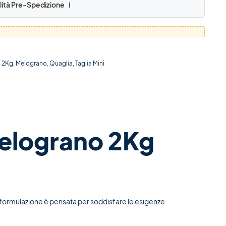
lità Pre-Spedizione
ℹ️
 2Kg
,
Melograno
,
Quaglia
,
Taglia Mini
Melograno 2Kg
a formulazione è pensata per soddisfare le esigenze