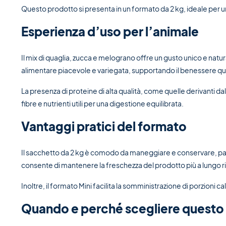
Questo prodotto si presenta in un formato da 2 kg, ideale per un
Esperienza d’uso per l’animale
Il mix di quaglia, zucca e melograno offre un gusto unico e natu
alimentare piacevole e variegata, supportando il benessere qu
La presenza di proteine di alta qualità, come quelle derivanti 
fibre e nutrienti utili per una digestione equilibrata.
Vantaggi pratici del formato
Il sacchetto da 2 kg è comodo da maneggiare e conservare, part
consente di mantenere la freschezza del prodotto più a lungo r
Inoltre, il formato Mini facilita la somministrazione di porzioni 
Quando e perché scegliere questo