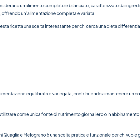
e desiderano un alimento completo e bilanciato, caratterizzato da ingre
, offrendo un’alimentazione completa e variata.
sta ricetta una scelta interessante per chi cerca una dieta differenziata
limentazione equilibrata e variegata, contribuendo a mantenere un cor
ilizzare come unica fonte di nutrimento giornaliero o in abbinamento a 
uaglia e Melograno è una scelta pratica e funzionale per chi vuole gar