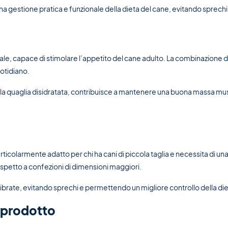
a gestione pratica e funzionale della dieta del cane, evitando sprechi
rale, capace di stimolare l’appetito del cane adulto. La combinazione d
otidiano.
dalla quaglia disidratata, contribuisce a mantenere una buona massa m
icolarmente adatto per chi ha cani di piccola taglia e necessita di 
ispetto a confezioni di dimensioni maggiori.
calibrate, evitando sprechi e permettendo un migliore controllo della die
 prodotto