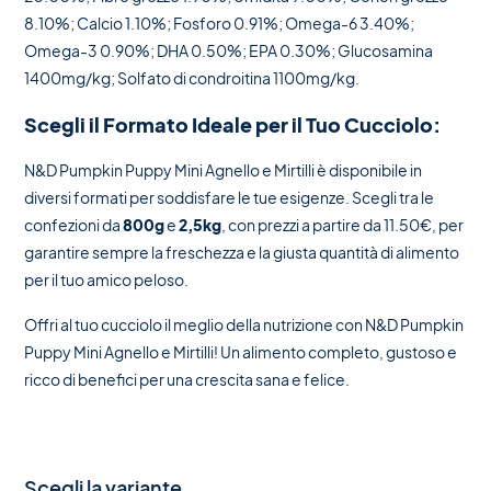
8.10%; Calcio 1.10%; Fosforo 0.91%; Omega-6 3.40%;
Omega-3 0.90%; DHA 0.50%; EPA 0.30%; Glucosamina
1400mg/kg; Solfato di condroitina 1100mg/kg.
Scegli il Formato Ideale per il Tuo Cucciolo:
N&D Pumpkin Puppy Mini Agnello e Mirtilli è disponibile in
diversi formati per soddisfare le tue esigenze. Scegli tra le
confezioni da
800g
e
2,5kg
, con prezzi a partire da 11.50€, per
garantire sempre la freschezza e la giusta quantità di alimento
per il tuo amico peloso.
Offri al tuo cucciolo il meglio della nutrizione con N&D Pumpkin
Puppy Mini Agnello e Mirtilli! Un alimento completo, gustoso e
ricco di benefici per una crescita sana e felice.
Scegli la variante