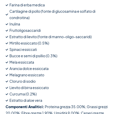
Farina di erba medica
Cartilagine di pollo (fonte di glucosamina e solfato di
condroitina)
Inulina
Fruttoligosaccaridi
Estratto di lievito (fonte di manno-oligo-saccaridi)
Mirtillo essiccato (0.5%)
Spinaci essiccati
Bucce e semi di psillio (0.3%)
Mela essiccata
Arancia dolce essiccata
Melagrano essiccato
Cloruro di sodio
Lievito di birra essiccato
Curcuma (0.2%)
Estratto di aloe vera
Componenti Analitici:
Proteina grezza 35.00%; Grassi grezzi
20.00%; Fibre grezze 1.90%; Umidità 9.00%; Ceneri grezze