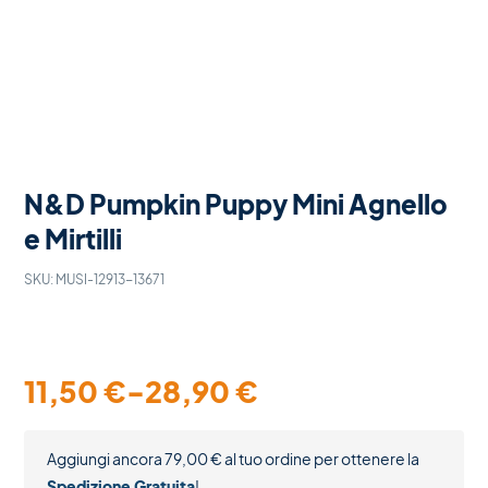
N&D Pumpkin Puppy Mini Agnello
e Mirtilli
SKU:
MUSI-12913-13671
11,50
€
-
28,90
€
Aggiungi ancora
79,00
€
al tuo ordine per ottenere la
Spedizione Gratuita
!