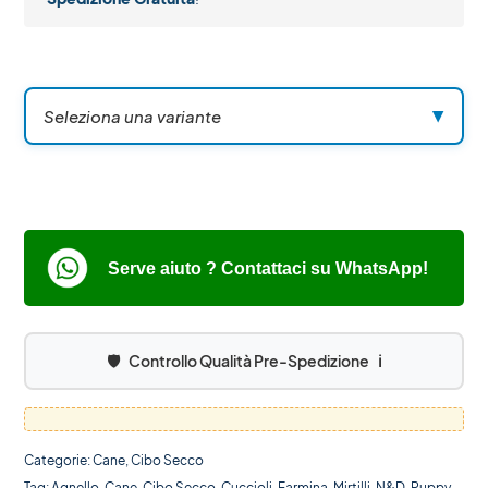
Seleziona una variante
▼
Serve aiuto ? Contattaci su WhatsApp!
🛡️
Controllo Qualità Pre-Spedizione
ℹ️
Categorie:
Cane
,
Cibo Secco
Tag:
Agnello
,
Cane
,
Cibo Secco
,
Cuccioli
,
Farmina
,
Mirtilli
,
N&D
,
Puppy