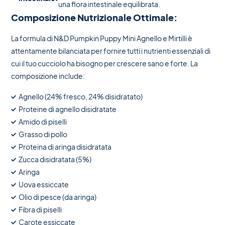
una flora intestinale equilibrata.
Composizione Nutrizionale Ottimale:
La formula di N&D Pumpkin Puppy Mini Agnello e Mirtilli è
attentamente bilanciata per fornire tutti i nutrienti essenziali di
cui il tuo cucciolo ha bisogno per crescere sano e forte. La
composizione include:
Agnello (24% fresco, 24% disidratato)
Proteine di agnello disidratate
Amido di piselli
Grasso di pollo
Proteina di aringa disidratata
Zucca disidratata (5%)
Aringa
Uova essiccate
Olio di pesce (da aringa)
Fibra di piselli
Carote essiccate