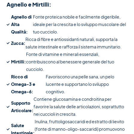
Agnello e Mirtilli:
Agnello di
Fonte proteica nobile e facilmente digeribile,
Alta
ideale per la crescita e lo sviluppo muscolare del
Qualità:
tuo cucciolo.
Ricca di fibre e antiossidanti naturali, supporta la
Zucca:
salute intestinale e rafforza il sistema immunitario.
Fonte di vitamine e minerali essenziali,
Mirtilli:
contribuiscono al benessere generale del tuo
cucciolo.
Ricco di
Favoriscono una pelle sana, un pelo
Omega-3 e
lucente e supportano lo sviluppo
Omega-6:
cognitivo.
Contiene glucosamina e condroitina per
Supporto
favorire la salute delle articolazioni, soprattutto
Articolare:
nei cuccioli in crescita.
Inulina, fruttoligosaccaridi ed estratto di lievito
Salute
(fonte di manno-oligo-saccaridi) promuovono
Intestinale: