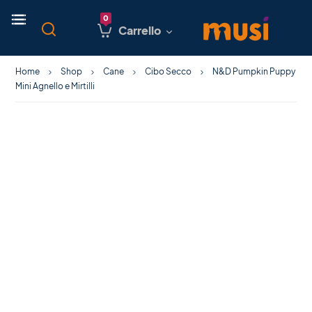
Carrello
Home
Shop
Cane
Cibo Secco
N&D Pumpkin Puppy
Mini Agnello e Mirtilli