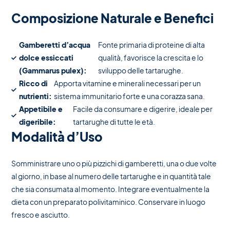
Composizione Naturale e Benefici
Gamberetti d’acqua
Fonte primaria di proteine di alta
dolce essiccati
qualità, favorisce la crescita e lo
(Gammarus pulex):
sviluppo delle tartarughe.
Ricco di
Apporta vitamine e minerali necessari per un
nutrienti:
sistema immunitario forte e una corazza sana.
Appetibile e
Facile da consumare e digerire, ideale per
digeribile:
tartarughe di tutte le età.
Modalità d’Uso
Somministrare uno o più pizzichi di gamberetti, una o due volte
al giorno, in base al numero delle tartarughe e in quantità tale
che sia consumata al momento. Integrare eventualmente la
dieta con un preparato polivitaminico. Conservare in luogo
fresco e asciutto.