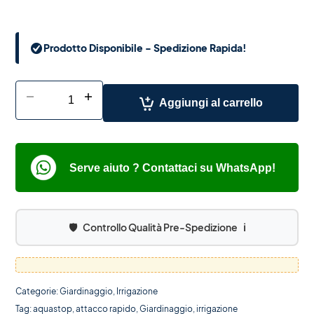
Prodotto Disponibile - Spedizione Rapida!
-
+
Aggiungi al carrello
Serve aiuto ? Contattaci su WhatsApp!
🛡️
Controllo Qualità Pre-Spedizione
ℹ️
Categorie:
Giardinaggio
,
Irrigazione
Tag:
aquastop
,
attacco rapido
,
Giardinaggio
,
irrigazione