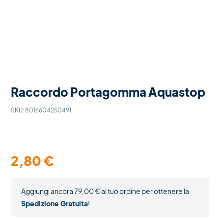
Raccordo Portagomma Aquastop
SKU:
8016604250491
2,80
€
Aggiungi ancora
79,00
€
al tuo ordine per ottenere la
Spedizione Gratuita
!