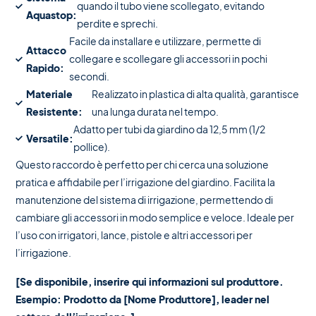
quando il tubo viene scollegato, evitando
Aquastop:
perdite e sprechi.
Facile da installare e utilizzare, permette di
Attacco
collegare e scollegare gli accessori in pochi
Rapido:
secondi.
Materiale
Realizzato in plastica di alta qualità, garantisce
Resistente:
una lunga durata nel tempo.
Adatto per tubi da giardino da 12,5 mm (1/2
Versatile:
pollice).
Questo raccordo è perfetto per chi cerca una soluzione
pratica e affidabile per l’irrigazione del giardino. Facilita la
manutenzione del sistema di irrigazione, permettendo di
cambiare gli accessori in modo semplice e veloce. Ideale per
l’uso con irrigatori, lance, pistole e altri accessori per
l’irrigazione.
[Se disponibile, inserire qui informazioni sul produttore.
Esempio: Prodotto da [Nome Produttore], leader nel