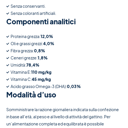
Senza conservanti.
Senza coloranti artificiali.
Componenti analitici
Proteina grezza:
12,0%
Oli e grassi grezzi:
4,0%
Fibra grezza:
0,8%
Ceneri grezze:
1,8%
Umidità:
78,4%
Vitamina E:
110 mg/kg
Vitamina C:
45 mg/kg
Acido grasso Omega-3 (DHA):
0,03%
Modalità d’uso
Somministrare la razione giornaliera indicata sulla confezione
in base all’età, al peso e al livello di attività del gattino. Per
un’alimentazione completa ed equilibrata è possibile