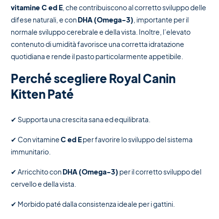
vitamine C ed E
, che contribuiscono al corretto sviluppo delle
difese naturali, e con
DHA (Omega-3)
, importante per il
normale sviluppo cerebrale e della vista. Inoltre, l’elevato
contenuto di umidità favorisce una corretta idratazione
quotidiana e rende il pasto particolarmente appetibile.
Perché scegliere Royal Canin
Kitten Paté
✔ Supporta una crescita sana ed equilibrata.
✔ Con vitamine
C ed E
per favorire lo sviluppo del sistema
immunitario.
✔ Arricchito con
DHA (Omega-3)
per il corretto sviluppo del
cervello e della vista.
✔ Morbido paté dalla consistenza ideale per i gattini.