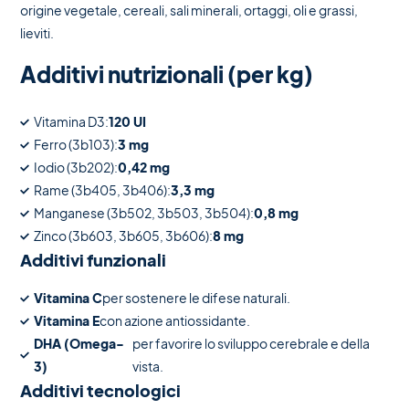
origine vegetale, cereali, sali minerali, ortaggi, oli e grassi,
lieviti.
Additivi nutrizionali (per kg)
Vitamina D3:
120 UI
Ferro (3b103):
3 mg
Iodio (3b202):
0,42 mg
Rame (3b405, 3b406):
3,3 mg
Manganese (3b502, 3b503, 3b504):
0,8 mg
Zinco (3b603, 3b605, 3b606):
8 mg
Additivi funzionali
Vitamina C
per sostenere le difese naturali.
Vitamina E
con azione antiossidante.
DHA (Omega-
per favorire lo sviluppo cerebrale e della
3)
vista.
Additivi tecnologici