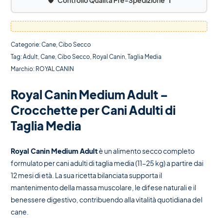
🛡️
Controllo Qualità Pre-Spedizione
ℹ️
Categorie:
Cane
,
Cibo Secco
Tag:
Adult
,
Cane
,
Cibo Secco
,
Royal Canin
,
Taglia Media
Marchio:
ROYAL CANIN
Royal Canin Medium Adult –
Crocchette per Cani Adulti di
Taglia Media
Royal Canin Medium Adult
è un alimento secco completo
formulato per cani adulti di taglia media (11-25 kg) a partire dai
12 mesi di età. La sua ricetta bilanciata supporta il
mantenimento della massa muscolare, le difese naturali e il
benessere digestivo, contribuendo alla vitalità quotidiana del
cane.