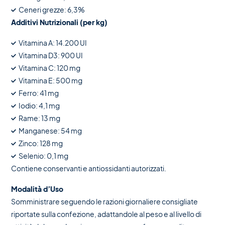
Ceneri grezze: 6,3%
Additivi Nutrizionali (per kg)
Vitamina A: 14.200 UI
Vitamina D3: 900 UI
Vitamina C: 120 mg
Vitamina E: 500 mg
Ferro: 41 mg
Iodio: 4,1 mg
Rame: 13 mg
Manganese: 54 mg
Zinco: 128 mg
Selenio: 0,1 mg
Contiene conservanti e antiossidanti autorizzati.
Modalità d’Uso
Somministrare seguendo le razioni giornaliere consigliate
riportate sulla confezione, adattandole al peso e al livello di