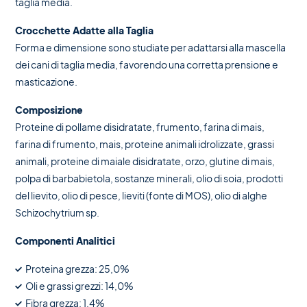
taglia media.
Crocchette Adatte alla Taglia
Forma e dimensione sono studiate per adattarsi alla mascella
dei cani di taglia media, favorendo una corretta prensione e
masticazione.
Composizione
Proteine di pollame disidratate, frumento, farina di mais,
farina di frumento, mais, proteine animali idrolizzate, grassi
animali, proteine di maiale disidratate, orzo, glutine di mais,
polpa di barbabietola, sostanze minerali, olio di soia, prodotti
del lievito, olio di pesce, lieviti (fonte di MOS), olio di alghe
Schizochytrium sp.
Componenti Analitici
Proteina grezza: 25,0%
Oli e grassi grezzi: 14,0%
Fibra grezza: 1,4%