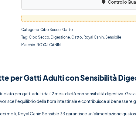
🛡️
Controllo Qua
Categorie:
Cibo Secco
,
Gatto
Tag:
Cibo Secco
,
Digestione
,
Gatto
,
Royal Canin
,
Sensibile
Marchio:
ROYAL CANIN
e per Gatti Adulti con Sensibilità Dige
diato per gatti adulti dai 12 mesi di età con sensibilità digestiva. Gra
favorisce l’equilibrio della flora intestinale e contribuisce al benessere
 feci molli, Royal Canin Sensible 33 garantisce un’alimentazione gustos