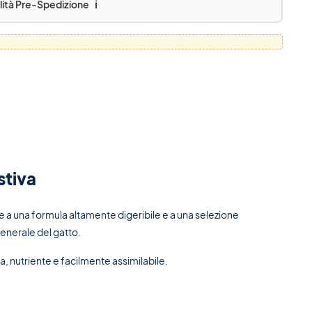
lità Pre-Spedizione
ℹ️
stiva
zie a una formula altamente digeribile e a una selezione
 generale del gatto.
a, nutriente e facilmente assimilabile.