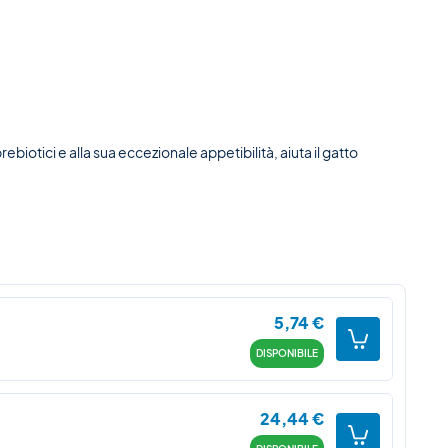
rebiotici e alla sua eccezionale appetibilità, aiuta il gatto
5,74
€
DISPONIBILE
24,44
€