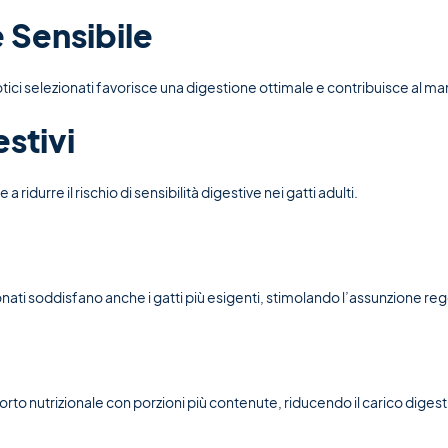
 Sensibile
otici selezionati favorisce una digestione ottimale e contribuisce al ma
stivi
 ridurre il rischio di sensibilità digestive nei gatti adulti.
ti soddisfano anche i gatti più esigenti, stimolando l’assunzione reg
orto nutrizionale con porzioni più contenute, riducendo il carico digest