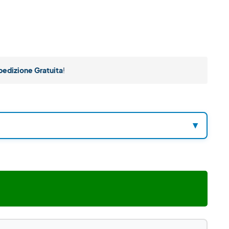
pedizione Gratuita
!
▼
Aggiungi al carrello