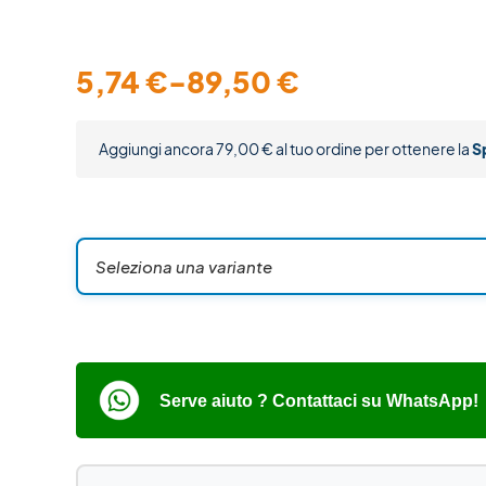
5,74
€
-
89,50
€
Aggiungi ancora
79,00
€
al tuo ordine per ottenere la
S
Seleziona una variante
-
+
Serve aiuto ? Contattaci su WhatsApp!