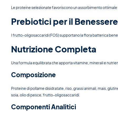
Le proteine selezionate favoriscono un assorbimento ottimale dei n
Prebiotici per il Benessere
I frutto-oligosaccaridi (FOS) supportano la flora batterica benef
Nutrizione Completa
Una formula equilibrata che apporta vitamine, minerali e nutrient
Composizione
Proteine di pollame disidratate, riso, grassi animali, mais, glutine
soia, olio di pesce, frutto-oligosaccaridi.
Componenti Analitici