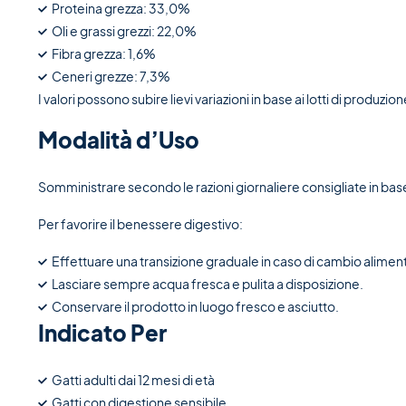
Proteina grezza: 33,0%
Oli e grassi grezzi: 22,0%
Fibra grezza: 1,6%
Ceneri grezze: 7,3%
I valori possono subire lievi variazioni in base ai lotti di produzion
Modalità d’Uso
Somministrare secondo le razioni giornaliere consigliate in base al
Per favorire il benessere digestivo:
Effettuare una transizione graduale in caso di cambio alimen
Lasciare sempre acqua fresca e pulita a disposizione.
Conservare il prodotto in luogo fresco e asciutto.
Indicato Per
Gatti adulti dai 12 mesi di età
Gatti con digestione sensibile