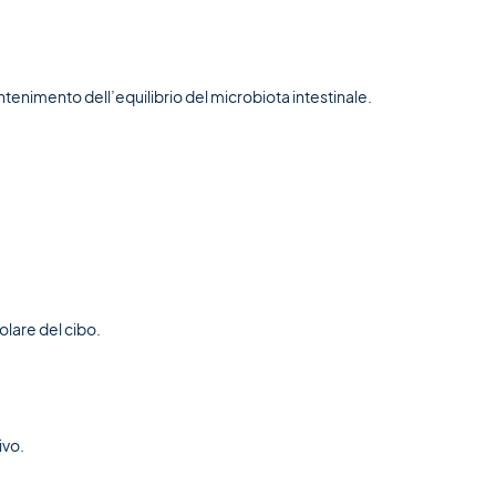
ntenimento dell’equilibrio del microbiota intestinale.
olare del cibo.
ivo.