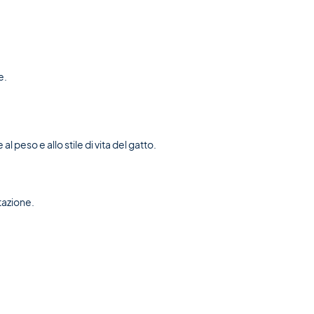
e.
 peso e allo stile di vita del gatto.
tazione.