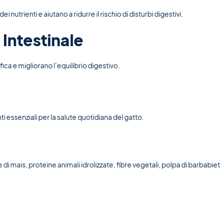
utrienti e aiutano a ridurre il rischio di disturbi digestivi.
 Intestinale
ica e migliorano l’equilibrio digestivo.
i essenziali per la salute quotidiana del gatto.
 di mais, proteine animali idrolizzate, fibre vegetali, polpa di barbabietola