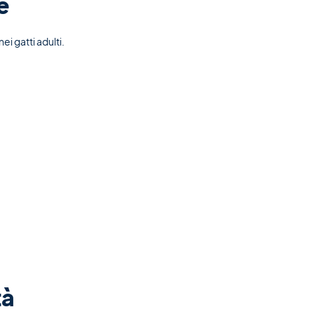
e
i gatti adulti.
tà