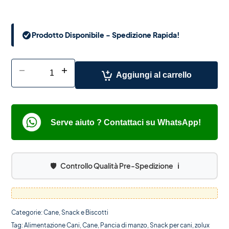
Prodotto Disponibile - Spedizione Rapida!
-
+
Aggiungi al carrello
Serve aiuto ? Contattaci su WhatsApp!
🛡️
Controllo Qualità Pre-Spedizione
ℹ️
Categorie:
Cane
,
Snack e Biscotti
Tag:
Alimentazione Cani
,
Cane
,
Pancia di manzo
,
Snack per cani
,
zolux