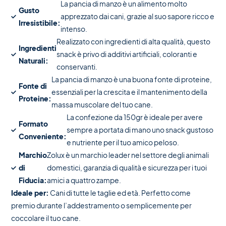
La pancia di manzo è un alimento molto
Gusto
apprezzato dai cani, grazie al suo sapore ricco e
Irresistibile:
intenso.
Realizzato con ingredienti di alta qualità, questo
Ingredienti
snack è privo di additivi artificiali, coloranti e
Naturali:
conservanti.
La pancia di manzo è una buona fonte di proteine,
Fonte di
essenziali per la crescita e il mantenimento della
Proteine:
massa muscolare del tuo cane.
La confezione da 150gr è ideale per avere
Formato
sempre a portata di mano uno snack gustoso
Conveniente:
e nutriente per il tuo amico peloso.
Marchio
Zolux è un marchio leader nel settore degli animali
di
domestici, garanzia di qualità e sicurezza per i tuoi
Fiducia:
amici a quattro zampe.
Ideale per:
Cani di tutte le taglie ed età. Perfetto come
premio durante l’addestramento o semplicemente per
coccolare il tuo cane.